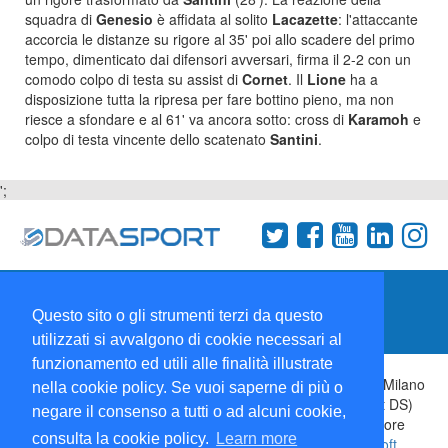
squadra di
Genesio
è affidata al solito
Lacazette
: l'attaccante
accorcia le distanze su rigore al 35' poi allo scadere del primo
tempo, dimenticato dai difensori avversari, firma il 2-2 con un
comodo colpo di testa su assist di
Cornet
. Il
Lione
ha a
disposizione tutta la ripresa per fare bottino pieno, ma non
riesce a sfondare e al 61' va ancora sotto: cross di
Karamoh
e
colpo di testa vincente dello scatenato
Santini
.
';
Termini e condizioni
Chi siamo
Network
Questo sito o gli strumenti terzi da questo
Collabora con noi
utilizzati si avvalgono di cookie necessari al
funzionamento ed utili alle finalità illustrate
Copyright 1995-2026 ©
Wise Srl
Via Palmanova 8 20132 Milano
nella cookie policy. Se vuoi saperne di più o
Italia - P. IVA 09072090963 | ISSN: 2499-2925 (DataSport DS)
negare il consenso a tutti o ad alcuni cookie,
Informazioni e richieste di pubblicità:
Commerciale
| Direttore
consulta la cookie policy.
Learn more
Responsabile:
Sergio Angelo Chiesa
| Developed By:
P-Soft