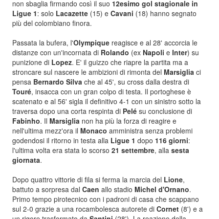
non sbaglia firmando così il suo
12esimo gol stagionale in
Ligue 1
: solo
Lacazette
(15) e
Cavani
(18) hanno segnato
più del colombiano finora.
Passata la bufera, l'
Olympique
reagisce e al 28' accorcia le
distanze con un'incornata di
Rolando
(ex
Napoli
e
Inter
) su
punizione di
Lopez
. E' il guizzo che riapre la partita ma a
stroncare sul nascere le ambizioni di rimonta del
Marsiglia
ci
pensa
Bernardo Silva
che al 45', su cross dalla destra di
Touré
, insacca con un gran colpo di testa. Il portoghese è
scatenato e al 56' sigla il definitivo 4-1 con un sinistro sotto la
traversa dopo una corta respinta di
Pelé
su conclusione di
Fabinho
. Il
Marsiglia
non ha più la forza di reagire e
nell'ultima mezz'ora il
Monaco
amministra senza problemi
godendosi il ritorno in testa alla
Ligue 1
dopo
116 giorni
:
l'ultima volta era stata lo scorso
21 settembre
, alla
sesta
giornata
.
Dopo quattro vittorie di fila si ferma la marcia del
Lione
,
battuto a sorpresa dal
Caen
allo stadio
Michel d'Ornano
.
Primo tempo pirotecnico con i padroni di casa che scappano
sul 2-0 grazie a una rocambolesca autorete di
Cornet
(8') e a
un rigore trasformato da
Santini
(28'). La reazione della