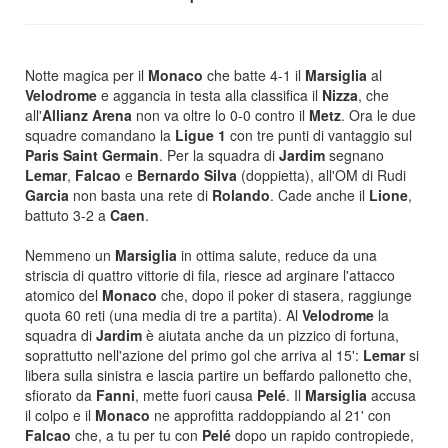
Notte magica per il
Monaco
che batte 4-1 il
Marsiglia
al
Velodrome
e aggancia in testa alla classifica il
Nizza
, che
all'
Allianz Arena
non va oltre lo 0-0 contro il
Metz
. Ora le due
squadre comandano la
Ligue 1
con tre punti di vantaggio sul
Paris Saint Germain
. Per la squadra di
Jardim
segnano
Lemar
,
Falcao
e
Bernardo Silva
(doppietta), all'OM di Rudi
Garcia
non basta una rete di
Rolando
. Cade anche il
Lione
,
battuto 3-2 a
Caen
.
Nemmeno un
Marsiglia
in ottima salute, reduce da una
striscia di quattro vittorie di fila, riesce ad arginare l'attacco
atomico del
Monaco
che, dopo il poker di stasera, raggiunge
quota 60 reti (una media di tre a partita). Al
Velodrome
la
squadra di
Jardim
è aiutata anche da un pizzico di fortuna,
soprattutto nell'azione del primo gol che arriva al 15':
Lemar
si
libera sulla sinistra e lascia partire un beffardo pallonetto che,
sfiorato da
Fanni
, mette fuori causa
Pelé
. Il
Marsiglia
accusa
il colpo e il
Monaco
ne approfitta raddoppiando al 21' con
Falcao
che, a tu per tu con
Pelé
dopo un rapido contropiede,