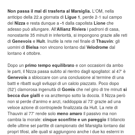
Non passa il mal di trasferta al Marsiglia.
L'OM, nella
anticipo della 22.a giornata di
Ligue 1
, perde 2-1 sul campo
del
Nizza
e resta dunque a
-1
dalla capolista
Lione
che
adesso può allungare. All'
Allianz Riviera
i padroni di casa,
nonostante 35 minuti in inferiorità, si impongono grazie alle reti
di
Genevois
e
Hult
. Inutile la rete nel finale di
Thauvin
: gli
uomini di
Bielsa
non vincono lontano dal
Velodrome
dal
lontano 4 ottobre.
Dopo un
primo tempo equilibrato
e con occasioni da ambo
le parti, il Nizza passa subito al rientro dagli spogliatoi: al 47' è
Genevois
a sbloccare con una conclusione al termine di una
batti e ribatti sugli sviluppi di un calcio piazzato. Poco dopo
(52') clamorosa ingenuità di
Gomis
che nel giro di tre minuti
si
becca due gialli
e va anzitempo sotto la doccia. Il Nizza però
non si perde d'animo e anzi, raddoppia al 73' grazie ad una
veloce azione di contropiede finalizzata da Hult. La rete di
Thauvin al 77' rende solo
meno amaro
il passivo ma non
cambia la morale:
cinque sconfitte e un pareggio
il bilancio
delle ultime sei partite di campionato del Marsiglia lontano dai
propri tifosi, alle quali si aggiungono anche i due ko esterni in