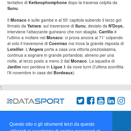
tentativo di
Ketkeophomphone
dopo la traversa colpita da
Sunu
.
Il
Monaco
è sulle gambe e al 55' capitola subendo il terzo gol
firmato da
Yattara
: sul traversone di
Sunu
, deviato da
N'Doye,
interviene l'attaccante guineano che non sbaglia.
Carrillo
è
l'ultimo a mollare nel
Monaco
: ci prova ancora al 71' colpendo
al volo il traversone di
Coentrao
ma trova la grande risposta di
Letellier
. L'
Angers
porta a casa una vittoria preziosissima,
continua a sognare in grande portandosi, almeno per una
notte, al terzo posto a meno 2 dal
Monaco
. La squadra di
Jardim
non perdeva in
Ligue 1
da nove turni (l'ultima sconfitta
l'8 novembre in casa del
Bordeaux
).
';
Termini e condizioni
Chi siamo
Network
Questo sito o gli strumenti terzi da questo
Collabora con noi