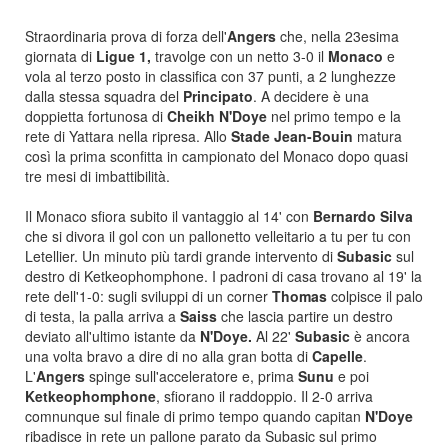
Straordinaria prova di forza dell'
Angers
che, nella 23esima
giornata di
Ligue 1,
travolge con un netto 3-0 il
Monaco
e
vola al terzo posto in classifica con 37 punti, a 2 lunghezze
dalla stessa squadra del
Principato
. A decidere è una
doppietta fortunosa di
Cheikh
N'Doye
nel primo tempo e la
rete di Yattara nella ripresa. Allo
Stade Jean-Bouin
matura
così la prima sconfitta in campionato del Monaco dopo quasi
tre mesi di imbattibilità.
Il Monaco sfiora subito il vantaggio al 14' con
Bernardo Silva
che si divora il gol con un pallonetto velleitario a tu per tu con
Letellier. Un minuto più tardi grande intervento di
Subasic
sul
destro di Ketkeophomphone. I padroni di casa trovano al 19' la
rete dell'1-0: sugli sviluppi di un corner
Thomas
colpisce il palo
di testa, la palla arriva a
Saiss
che lascia partire un destro
deviato all'ultimo istante da
N'Doye.
Al 22'
Subasic
è ancora
una volta bravo a dire di no alla gran botta di
Capelle
.
L'
Angers
spinge sull'acceleratore e, prima
Sunu
e poi
Ketkeophomphone
, sfiorano il raddoppio. Il 2-0 arriva
comnunque sul finale di primo tempo quando capitan
N'Doye
ribadisce in rete un pallone parato da Subasic sul primo