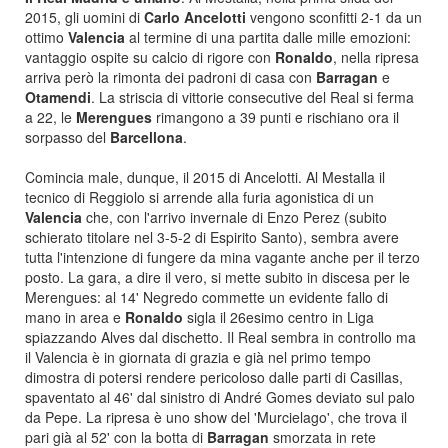
2015, gli uomini di
Carlo Ancelotti
vengono sconfitti 2-1 da un
ottimo
Valencia
al termine di una partita dalle mille emozioni:
vantaggio ospite su calcio di rigore con
Ronaldo
, nella ripresa
arriva però la rimonta dei padroni di casa con
Barragan
e
Otamendi
. La striscia di vittorie consecutive del Real si ferma
a 22, le
Merengues
rimangono a 39 punti e rischiano ora il
sorpasso del
Barcellona
.
Comincia male, dunque, il 2015 di Ancelotti. Al Mestalla il
tecnico di Reggiolo si arrende alla furia agonistica di un
Valencia
che, con l'arrivo invernale di Enzo Perez (subito
schierato titolare nel 3-5-2 di Espirito Santo), sembra avere
tutta l'intenzione di fungere da mina vagante anche per il terzo
posto. La gara, a dire il vero, si mette subito in discesa per le
Merengues: al 14' Negredo commette un evidente fallo di
mano in area e
Ronaldo
sigla il 26esimo centro in Liga
spiazzando Alves dal dischetto. Il Real sembra in controllo ma
il Valencia è in giornata di grazia e già nel primo tempo
dimostra di potersi rendere pericoloso dalle parti di Casillas,
spaventato al 46' dal sinistro di André Gomes deviato sul palo
da Pepe. La ripresa è uno show del 'Murcielago', che trova il
pari già al 52' con la botta di
Barragan
smorzata in rete