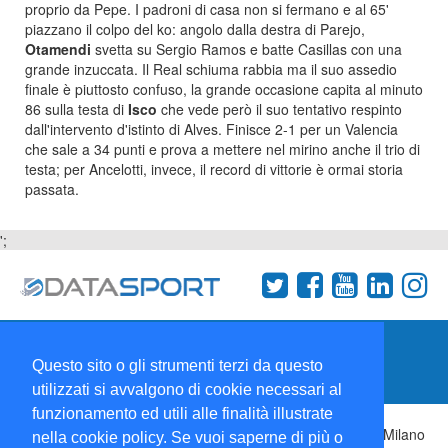
proprio da Pepe. I padroni di casa non si fermano e al 65'
piazzano il colpo del ko: angolo dalla destra di Parejo,
Otamendi
svetta su Sergio Ramos e batte Casillas con una
grande inzuccata. Il Real schiuma rabbia ma il suo assedio
finale è piuttosto confuso, la grande occasione capita al minuto
86 sulla testa di
Isco
che vede però il suo tentativo respinto
dall'intervento d'istinto di Alves. Finisce 2-1 per un Valencia
che sale a 34 punti e prova a mettere nel mirino anche il trio di
testa; per Ancelotti, invece, il record di vittorie è ormai storia
passata.
';
Termini e condizioni
Chi siamo
Network
Questo sito o gli strumenti terzi da questo
Collabora con noi
utilizzati si avvalgono di cookie necessari al
funzionamento ed utili alle finalità illustrate
Copyright 1995-2026 ©
Wise Srl
Via Palmanova 8 20132 Milano
nella cookie policy. Se vuoi saperne di più o