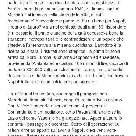
parte del milanese. Il capitolo legato alle due presidenze di
Achille Lauro, la prima nel lontano 1936, su imposizione di
Mussolini, si innesca nella storia della città, di cui il
“comandante” è nocchiero e padrone. Fu un bene per Napoli,
il regno di Lauro? Vista nel contesto degli anni ’50, rispondere
è impossibile. Il primo cittadino della città conosceva bene la
situazione metropolitana e le contraddizioni di un popolo che
chiedeva l’alternativa alla miseria quotidiana. L’antidoto è la
ricetta pallonara. I risultati sono strepitosi, la prima briscola
arriva dal Nord Europa, si chiama Jepppson ed è svedese,
proviene dall’Atalanta ed è costato 105 milioni di lire, capace di
portare a 300.000 voti per l’elezione di Lauro, ma l’uomo del
destino è Luis de Menezes Vinicius, detto ‘o Lione’, che trova a
Napoli tutto ciò che un calciatore può sognare.
Un idillio mai tramontato, che regge il paragone con
Maradona, forse più intenso, sanguigno ma a livello diverso.
Con Vinicio il rapporto è senza tempo. A proporlo al
Comandante è un mediatore, certo Pasqualini, anche se la
Lazio del conte Vaselli lo ha già opzionato. Appena Lauro lo
contatta il passaggio è scontato. Costo dell’operazione: 50
milioni oltre ad appalti su lavori a Napoli, dieci-venti volte