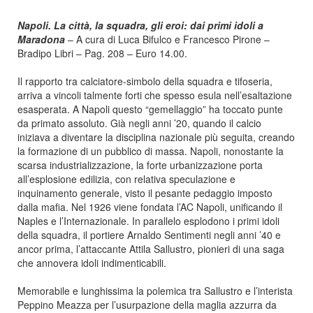
Napoli. La città, la squadra, gli eroi: dai primi idoli a
Maradona
– A cura di Luca Bifulco e Francesco Pirone –
Bradipo Libri – Pag. 208 – Euro 14.00.
Il rapporto tra calciatore-simbolo della squadra e tifoseria,
arriva a vincoli talmente forti che spesso esula nell’esaltazione
esasperata. A Napoli questo “gemellaggio” ha toccato punte
da primato assoluto. Già negli anni ’20, quando il calcio
iniziava a diventare la disciplina nazionale più seguita, creando
la formazione di un pubblico di massa. Napoli, nonostante la
scarsa industrializzazione, la forte urbanizzazione porta
all’esplosione edilizia, con relativa speculazione e
inquinamento generale, visto il pesante pedaggio imposto
dalla mafia. Nel 1926 viene fondata l’AC Napoli, unificando il
Naples e l’Internazionale. In parallelo esplodono i primi idoli
della squadra, il portiere Arnaldo Sentimenti negli anni ’40 e
ancor prima, l’attaccante Attila Sallustro, pionieri di una saga
che annovera idoli indimenticabili.
Memorabile e lunghissima la polemica tra Sallustro e l’interista
Peppino Meazza per l’usurpazione della maglia azzurra da