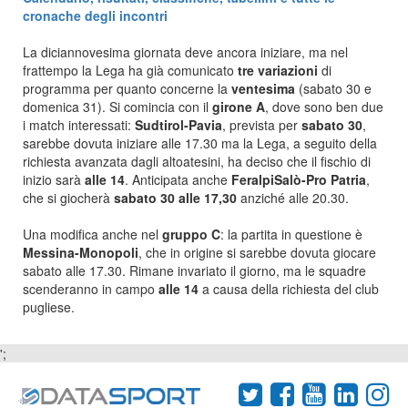
cronache degli incontri
La diciannovesima giornata deve ancora iniziare, ma nel
frattempo la Lega ha già comunicato
tre variazioni
di
programma per quanto concerne la
ventesima
(sabato 30 e
domenica 31). Si comincia con il
girone A
, dove sono ben due
i match interessati:
Sudtirol-Pavia
, prevista per
sabato 30
,
sarebbe dovuta iniziare alle 17.30 ma la Lega, a seguito della
richiesta avanzata dagli altoatesini, ha deciso che il fischio di
inizio sarà
alle 14
. Anticipata anche
FeralpiSalò-Pro Patria
,
che si giocherà
sabato 30 alle 17,30
anziché alle 20.30.
Una modifica anche nel
gruppo C
: la partita in questione è
Messina-Monopoli
, che in origine si sarebbe dovuta giocare
sabato alle 17.30. Rimane invariato il giorno, ma le squadre
scenderanno in campo
alle 14
a causa della richiesta del club
pugliese.
';