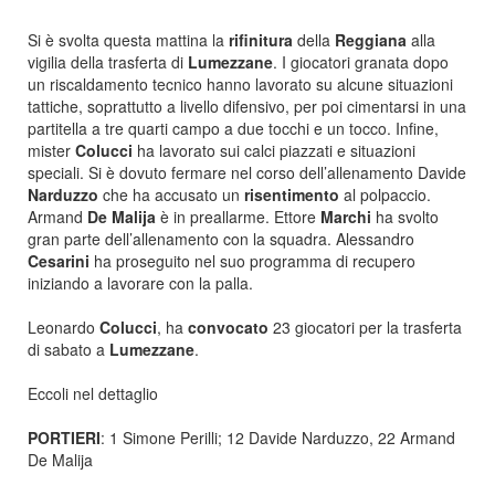
Si è svolta questa mattina la
rifinitura
della
Reggiana
alla
vigilia della trasferta di
Lumezzane
. I giocatori granata dopo
un riscaldamento tecnico hanno lavorato su alcune situazioni
tattiche, soprattutto a livello difensivo, per poi cimentarsi in una
partitella a tre quarti campo a due tocchi e un tocco. Infine,
mister
Colucci
ha lavorato sui calci piazzati e situazioni
speciali. Si è dovuto fermare nel corso dell’allenamento Davide
Narduzzo
che ha accusato un
risentimento
al polpaccio.
Armand
De Malija
è in preallarme. Ettore
Marchi
ha svolto
gran parte dell’allenamento con la squadra. Alessandro
Cesarini
ha proseguito nel suo programma di recupero
iniziando a lavorare con la palla.
Leonardo
Colucci
, ha
convocato
23 giocatori per la trasferta
di sabato a
Lumezzane
.
Eccoli nel dettaglio
PORTIERI
: 1 Simone Perilli; 12 Davide Narduzzo, 22 Armand
De Malija