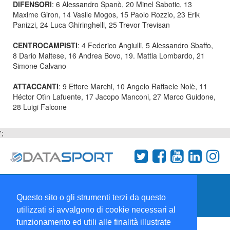
DIFENSORI
: 6 Alessandro Spanò, 20 Minel Sabotic, 13
Maxime Giron, 14 Vasile Mogos, 15 Paolo Rozzio, 23 Erik
Panizzi, 24 Luca Ghiringhelli, 25 Trevor Trevisan
CENTROCAMPISTI
: 4 Federico Angiulli, 5 Alessandro Sbaffo,
8 Dario Maltese, 16 Andrea Bovo, 19. Mattia Lombardo, 21
Simone Calvano
ATTACCANTI
: 9 Ettore Marchi, 10 Angelo Raffaele Nolè, 11
Héctor Otìn Lafuente, 17 Jacopo Manconi, 27 Marco Guidone,
28 Luigi Falcone
';
Termini e condizioni
Chi siamo
Network
Questo sito o gli strumenti terzi da questo
Collabora con noi
utilizzati si avvalgono di cookie necessari al
funzionamento ed utili alle finalità illustrate