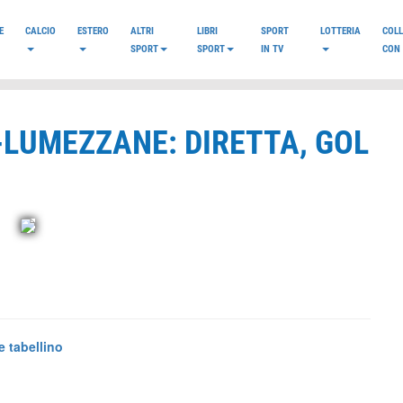
E
CALCIO
ESTERO
ALTRI
LIBRI
SPORT
LOTTERIA
COL
SPORT
SPORT
IN TV
CON 
-LUMEZZANE: DIRETTA, GOL
e tabellino