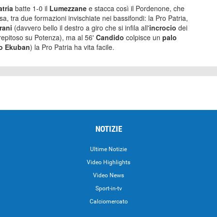
atria
batte 1-0 il
Lumezzane
e stacca così il Pordenone, che
sa, tra due formazioni invischiate nei bassifondi: la Pro Patria,
rani
(davvero bello il destro a giro che si infila all'
incrocio
dei
repitoso su Potenza), ma al 56'
Candido
colpisce un
palo
o
Ekuban
) la Pro Patria ha vita facile.
NOTIZIE
Ultime Notizie
Video Highlights
i
Video News
Sport-in-tv
Calciomercato