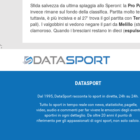
Sfida salvezza da ultima spiaggia allo Speroni: la
Pro P
invece rimane sul fondo della classifica. Partita molto te
tuttavia, è più incisiva e al 27' trova il gol partita con
Ter
pali). I valgobbini si vedono negare il pari da
Melillo
(st
clamoroso. Quando i bresciani restano in dieci (
espuls
';
DATASPORT
Dal 1995, DataSport racconta lo sport in diretta, 24h su 24h.
Tutto lo sport in tempo reale con news, statistiche, pagelle,
video, audio e commenti per far vivere le emozioni degli event
sportivi in ogni dettaglio. Da oltre 20 anni il punto di
riferimento per gli appassionati di ogni sport, non solo calcio.