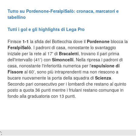
Tutto su Pordenone-FeralpiSalò: cronaca, marcatori e
tabellino
Tutti i gol e gli highlights di Lega Pro
Finisce
1-1
la sfida del Bottecchia dove il
Pordenone
blocca la
FeralpiSalò
. I padroni di casa, nonostante lo svantaggio
iniziale per la rete al 17' di
Bracaletti
, trovano il pari prima
dell'intervallo (41') con
Simoncelli
. Nella ripresa i padroni di
casa, nonostante l'inferiorità numerica per l'
espulsione di
Fissore
al 60', sono più intraprendenti ma non riescono a
bucare nuovamente la porta della squadra di
Scienza
.
Secondo pari consecutivo per i lombardi che restano al quinto
posto a quota 36 punti mentre i friulani restano comunque in
fondo alla graduatoria con 13 punti.
';