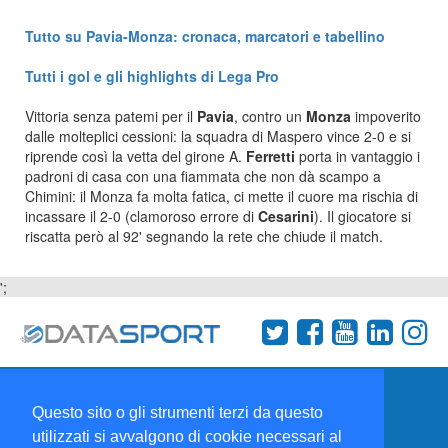
Tutto su Pavia-Monza: cronaca, marcatori e tabellino
Tutti i gol e gli highlights di Lega Pro
Vittoria senza patemi per il
Pavia
, contro un
Monza
impoverito
dalle molteplici cessioni: la squadra di Maspero vince 2-0 e si
riprende così la vetta del girone A.
Ferretti
porta in vantaggio i
padroni di casa con una fiammata che non dà scampo a
Chimini: il Monza fa molta fatica, ci mette il cuore ma rischia di
incassare il 2-0 (clamoroso errore di
Cesarini
). Il giocatore si
riscatta però al 92' segnando la rete che chiude il match.
';
Termini e condizioni
Chi siamo
Network
Questo sito o gli strumenti terzi da questo
Collabora con noi
utilizzati si avvalgono di cookie necessari al