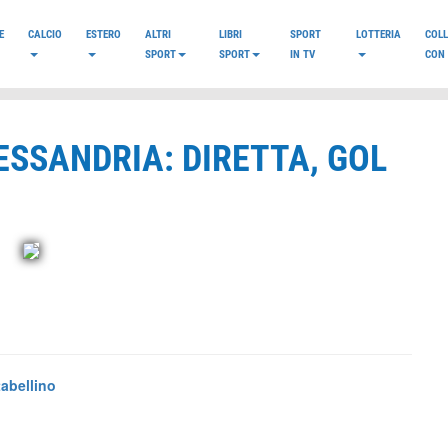
E
CALCIO
ESTERO
ALTRI
LIBRI
SPORT
LOTTERIA
COL
SPORT
SPORT
IN TV
CON 
ESSANDRIA: DIRETTA, GOL
tabellino