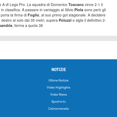
one A di Lega Pro. La squadra di Domenico
Toscano
vince 2-1 il
in classifica. A passare in vantaggio al Silvio
Piola
sono però gli
 porta la firma di
Foglio
, al suo primo gol stagionale. A decidere
 destro al volo dai 35 metri, supera
Poluzzi
e sigla il definitivo 2-
sandria
, ferma a quota 38
NOTIZIE
Ultime Notizie
Video Highlights
i
Video News
Sport-in-tv
Calciomercato