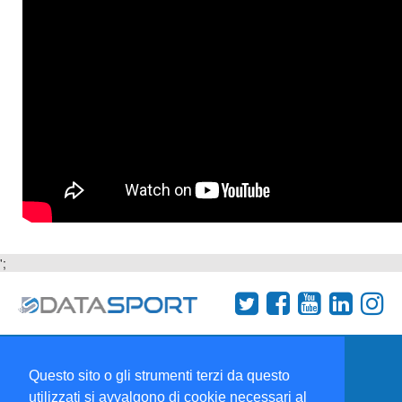
';
Termini e condizioni
Chi siamo
Network
Questo sito o gli strumenti terzi da questo
Collabora con noi
utilizzati si avvalgono di cookie necessari al