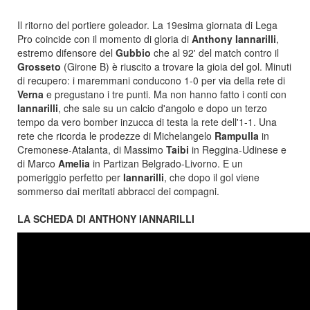
Il ritorno del portiere goleador. La 19esima giornata di Lega
Pro coincide con il momento di gloria di
Anthony Iannarilli
,
estremo difensore del
Gubbio
che al 92' del match contro il
Grosseto
(Girone B) è riuscito a trovare la gioia del gol. Minuti
di recupero: i maremmani conducono 1-0 per via della rete di
Verna
e pregustano i tre punti. Ma non hanno fatto i conti con
Iannarilli
, che sale su un calcio d'angolo e dopo un terzo
tempo da vero bomber inzucca di testa la rete dell'1-1. Una
rete che ricorda le prodezze di Michelangelo
Rampulla
in
Cremonese-Atalanta, di Massimo
Taibi
in Reggina-Udinese e
di Marco
Amelia
in Partizan Belgrado-Livorno. E un
pomeriggio perfetto per
Iannarilli
, che dopo il gol viene
sommerso dai meritati abbracci dei compagni.
LA SCHEDA DI ANTHONY IANNARILLI