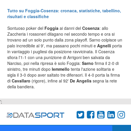
Tutto su Foggia-Cosenza: cronaca, statistiche, tabellino,
risultati e classifiche
Sontuoso poker del
Foggia
ai danni del
Cosenza
: allo
Zaccheria i rossoneri dilagano nel secondo tempo e ora si
trovano ad un solo punto dalla zona playoff. Sarno colpisce un
palo incredibile al 9', ma passano pochi minuti e
Agnelli
porta
in vantaggio i pugliesi da posizione ravvicinata. Il Cosenza
sfiora l'1-1 con una punizione di Arrigoni ben salvata da
Narciso, poi nella ripresa è solo Foggia:
Sarno
firma il 2-0 di
sinistro, tre minuti dopo
Iemmello
tenta l'azione solitaria e
sigla il 3-0 dopo aver saltato tre difensori. Il 4-0 porta la firma
di
Cavallaro
(rigore), infine al 92'
De Angelis
segna la rete
della bandiera.
';