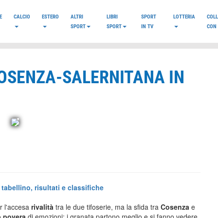
E
CALCIO
ESTERO
ALTRI
LIBRI
SPORT
LOTTERIA
COL
SPORT
SPORT
IN TV
CON 
COSENZA-SALERNITANA IN
abellino, risultati e classifiche
er l'accesa
rivalità
tra le due tifoserie, ma la sfida tra
Cosenza
e
o
povera
di emozioni: i granata partono meglio e si fanno vedere