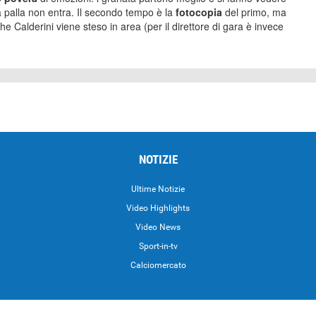
la palla non entra. Il secondo tempo è la
fotocopia
del primo, ma
e Calderini viene steso in area (per il direttore di gara è invece
NOTIZIE
Ultime Notizie
Video Highlights
i
Video News
Sport-in-tv
Calciomercato