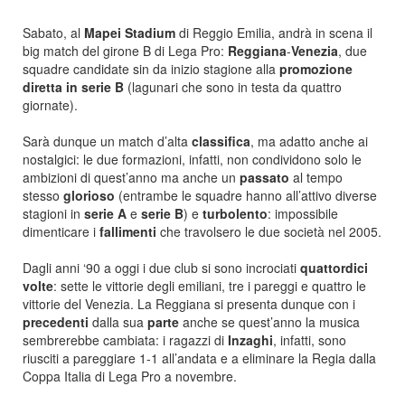
Sabato, al
Mapei Stadium
di Reggio Emilia, andrà in scena il
big match del girone B di Lega Pro:
Reggiana
-
Venezia
, due
squadre candidate sin da inizio stagione alla
promozione
diretta in serie B
(lagunari che sono in testa da quattro
giornate).
Sarà dunque un match d’alta
classifica
, ma adatto anche ai
nostalgici: le due formazioni, infatti, non condividono solo le
ambizioni di quest’anno ma anche un
passato
al tempo
stesso
glorioso
(entrambe le squadre hanno all’attivo diverse
stagioni in
serie A
e
serie B
) e
turbolento
: impossibile
dimenticare i
fallimenti
che travolsero le due società nel 2005.
Dagli anni ‘90 a oggi i due club si sono incrociati
quattordici
volte
: sette le vittorie degli emiliani, tre i pareggi e quattro le
vittorie del Venezia. La Reggiana si presenta dunque con i
precedenti
dalla sua
parte
anche se quest’anno la musica
sembrerebbe cambiata: i ragazzi di
Inzaghi
, infatti, sono
riusciti a pareggiare 1-1 all’andata e a eliminare la Regia dalla
Coppa Italia di Lega Pro a novembre.