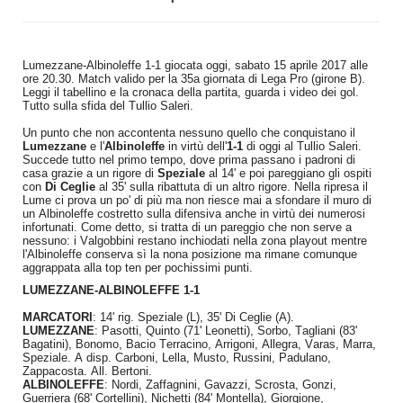
Lumezzane-Albinoleffe 1-1 giocata oggi, sabato 15 aprile 2017 alle
ore 20.30. Match valido per la 35a giornata di Lega Pro (girone B).
Leggi il tabellino e la cronaca della partita, guarda i video dei gol.
Tutto sulla sfida del Tullio Saleri.
Un punto che non accontenta nessuno quello che conquistano il
Lumezzane
e l'
Albinoleffe
in virtù dell'
1-1
di oggi al Tullio Saleri.
Succede tutto nel primo tempo, dove prima passano i padroni di
casa grazie a un rigore di
Speziale
al 14' e poi pareggiano gli ospiti
con
Di Ceglie
al 35' sulla ribattuta di un altro rigore. Nella ripresa il
Lume ci prova un po' di più ma non riesce mai a sfondare il muro di
un Albinoleffe costretto sulla difensiva anche in virtù dei numerosi
infortunati. Come detto, si tratta di un pareggio che non serve a
nessuno: i Valgobbini restano inchiodati nella zona playout mentre
l'Albinoleffe conserva sì la nona posizione ma rimane comunque
aggrappata alla top ten per pochissimi punti.
LUMEZZANE-ALBINOLEFFE 1-1
MARCATORI
: 14' rig. Speziale (L), 35' Di Ceglie (A).
LUMEZZANE
: Pasotti, Quinto (71' Leonetti), Sorbo, Tagliani (83'
Bagatini), Bonomo, Bacio Terracino, Arrigoni, Allegra, Varas, Marra,
Speziale. A disp. Carboni, Lella, Musto, Russini, Padulano,
Zappacosta. All. Bertoni.
ALBINOLEFFE
: Nordi, Zaffagnini, Gavazzi, Scrosta, Gonzi,
Guerriera (68' Cortellini), Nichetti (84' Montella), Giorgione,