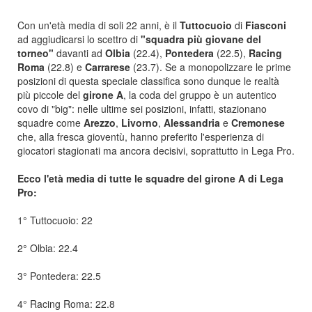
Con un'età media di soli 22 anni, è il
Tuttocuoio
di
Fiasconi
ad aggiudicarsi lo scettro di
"squadra più giovane del
torneo"
davanti ad
Olbia
(22.4),
Pontedera
(22.5),
Racing
Roma
(22.8) e
Carrarese
(23.7). Se a monopolizzare le prime
posizioni di questa speciale classifica sono dunque le realtà
più piccole del
girone A
, la coda del gruppo è un autentico
covo di "big": nelle ultime sei posizioni, infatti, stazionano
squadre come
Arezzo
,
Livorno
,
Alessandria
e
Cremonese
che, alla fresca gioventù, hanno preferito l'esperienza di
giocatori stagionati ma ancora decisivi, soprattutto in Lega Pro.
Ecco l'età media di tutte le squadre del girone A di Lega
Pro:
1° Tuttocuoio: 22
2° Olbia: 22.4
3° Pontedera: 22.5
4° Racing Roma: 22.8