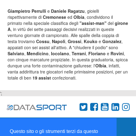
Giampietro Perrulli
e
Daniele Ragatzu
, gioielli
rispettivamente di
Cremonese
ed
Olbia
, condividono il
primato nella speciale classifica degli
"assist-man"
del
girone
A
, in virtù dei sette passaggi decisivi realizzati in queste
ventuno giornate di campionato. Alle spalle della coppia di
testa troviamo
Cossu
,
Napoli
,
Grossi
,
Kouko
e
Gonzalez
,
appaiati con sei assist all'attivo. A "chiudere il podio" sono
Salviato
,
Mendicino
,
Iocolano
,
Terrani
,
Floriano
e
Rovini
,
con cinque marcature propiziate. In questa graduatoria, spicca
dunque una forte contaminazione gallurese: l'
Olbia
, infatti,
vanta addirittura tre giocatori nelle primissime posizioni, per un
totale di ben
19 assist
confezionati.
';
Termini e condizioni
Chi siamo
Network
Questo sito o gli strumenti terzi da questo