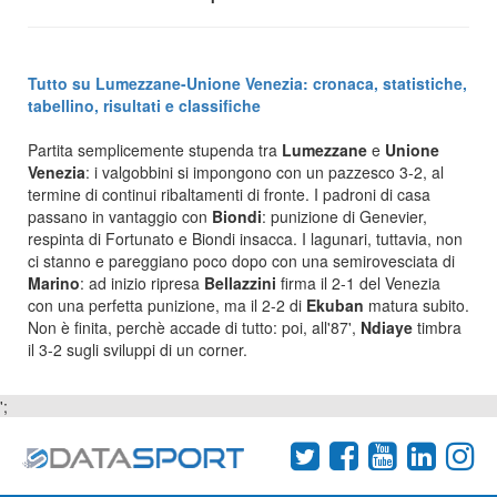
Tutto su Lumezzane-Unione Venezia: cronaca, statistiche,
tabellino, risultati e classifiche
Partita semplicemente stupenda tra
Lumezzane
e
Unione
Venezia
: i valgobbini si impongono con un pazzesco 3-2, al
termine di continui ribaltamenti di fronte. I padroni di casa
passano in vantaggio con
Biondi
: punizione di Genevier,
respinta di Fortunato e Biondi insacca. I lagunari, tuttavia, non
ci stanno e pareggiano poco dopo con una semirovesciata di
Marino
: ad inizio ripresa
Bellazzini
firma il 2-1 del Venezia
con una perfetta punizione, ma il 2-2 di
Ekuban
matura subito.
Non è finita, perchè accade di tutto: poi, all'87',
Ndiaye
timbra
il 3-2 sugli sviluppi di un corner.
';