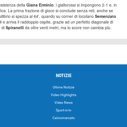
esistenza della
Giana Erminio
: i giallorossi si impongono 2-1 e, in
ica. La prima frazione di gioco si conclude senza reti, anche se
ilibrio si spezza al 64', quando su corner di Iocolano
Semenzato
 arriva il raddoppio ospite, grazie ad un perfetto diagonale di
e di
Spiranelli
da oltre venti metri, ma lo score non cambia più.
NOTIZIE
Ultime Notizie
Video Highlights
i
Video News
Sport-in-tv
Calciomercato