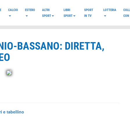
E
CALCIO
ESTERO
ALTRI
LIBRI
SPORT
LOTTERIA
COL
SPORT
SPORT
IN TV
CON 
NIO-BASSANO: DIRETTA,
DEO
 e tabellino