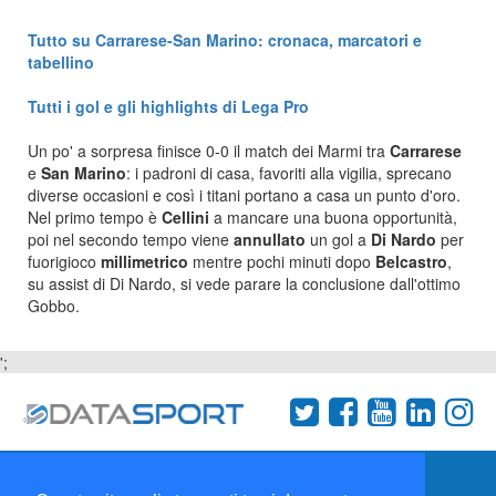
Tutto su Carrarese-San Marino: cronaca, marcatori e
tabellino
Tutti i gol e gli highlights di Lega Pro
Un po' a sorpresa finisce 0-0 il match dei Marmi tra
Carrarese
e
San Marino
: i padroni di casa, favoriti alla vigilia, sprecano
diverse occasioni e così i titani portano a casa un punto d'oro.
Nel primo tempo è
Cellini
a mancare una buona opportunità,
poi nel secondo tempo viene
annullato
un gol a
Di Nardo
per
fuorigioco
millimetrico
mentre pochi minuti dopo
Belcastro
,
su assist di Di Nardo, si vede parare la conclusione dall'ottimo
Gobbo.
';
Termini e condizioni
Chi siamo
Network