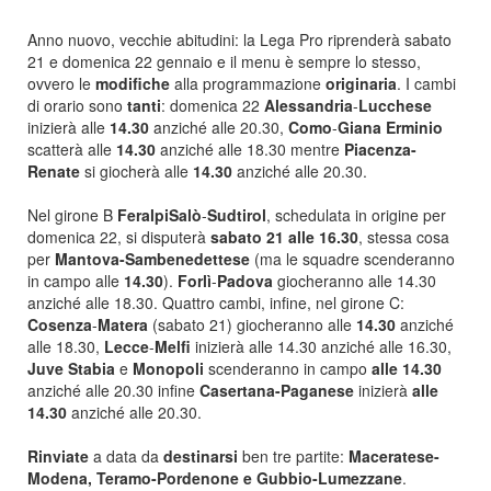
Anno nuovo, vecchie abitudini: la Lega Pro riprenderà sabato
21 e domenica 22 gennaio e il menu è sempre lo stesso,
ovvero le
modifiche
alla programmazione
originaria
. I cambi
di orario sono
tanti
: domenica 22
Alessandria
-
Lucchese
inizierà alle
14.30
anziché alle 20.30,
Como
-
Giana Erminio
scatterà alle
14.30
anziché alle 18.30 mentre
Piacenza-
Renate
si giocherà alle
14.30
anziché alle 20.30.
Nel girone B
FeralpiSalò
-
Sudtirol
, schedulata in origine per
domenica 22, si disputerà
sabato 21 alle 16.30
, stessa cosa
per
Mantova-Sambenedettese
(ma le squadre scenderanno
in campo alle
14.30
).
Forlì
-
Padova
giocheranno alle 14.30
anziché alle 18.30. Quattro cambi, infine, nel girone C:
Cosenza
-
Matera
(sabato 21) giocheranno alle
14.30
anziché
alle 18.30,
Lecce
-
Melfi
inizierà alle 14.30 anziché alle 16.30,
Juve Stabia
e
Monopoli
scenderanno in campo
alle 14.30
anziché alle 20.30 infine
Casertana-Paganese
inizierà
alle
14.30
anziché alle 20.30.
Rinviate
a data da
destinarsi
ben tre partite:
Maceratese-
Modena, Teramo-Pordenone e Gubbio-Lumezzane
.