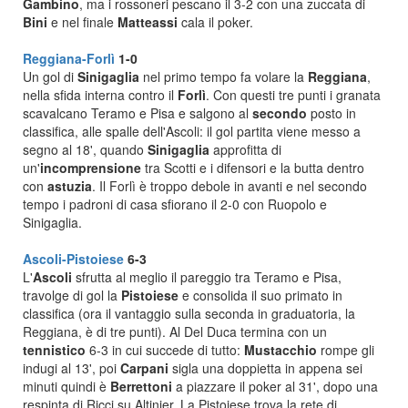
Gambino
, ma i rossoneri pescano il 3-2 con una zuccata di
Bini
e nel finale
Matteassi
cala il poker.
Reggiana-Forlì
1-0
Un gol di
Sinigaglia
nel primo tempo fa volare la
Reggiana
,
nella sfida interna contro il
Forlì
. Con questi tre punti i granata
scavalcano Teramo e Pisa e salgono al
secondo
posto in
classifica, alle spalle dell'Ascoli: il gol partita viene messo a
segno al 18', quando
Sinigaglia
approfitta di
un'
incomprensione
tra Scotti e i difensori e la butta dentro
con
astuzia
. Il Forlì è troppo debole in avanti e nel secondo
tempo i padroni di casa sfiorano il 2-0 con Ruopolo e
Sinigaglia.
Ascoli-Pistoiese
6-3
L'
Ascoli
sfrutta al meglio il pareggio tra Teramo e Pisa,
travolge di gol la
Pistoiese
e consolida il suo primato in
classifica (ora il vantaggio sulla seconda in graduatoria, la
Reggiana, è di tre punti). Al Del Duca termina con un
tennistico
6-3 in cui succede di tutto:
Mustacchio
rompe gli
indugi al 13', poi
Carpani
sigla una doppietta in appena sei
minuti quindi è
Berrettoni
a piazzare il poker al 31', dopo una
respinta di Ricci su Altinier. La Pistoiese trova la rete di