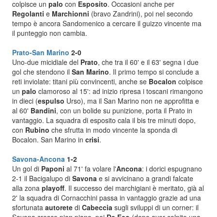
colpisce un
palo
con
Esposito
. Occasioni anche per
Regolanti
e
Marchionni
(bravo Zandrini), poi nel secondo
tempo è ancora Sandomenico a cercare il guizzo vincente ma
il punteggio non cambia.
Prato-San Marino
2-0
Uno-due micidiale del
Prato
, che tra il 60' e il 63' segna i due
gol che stendono il
San Marino
. Il primo tempo si conclude a
reti inviolate: titani più convincenti, anche se
Bocalon
colpisce
un
palo
clamoroso al 15': ad inizio ripresa i toscani rimangono
in dieci (
espulso
Urso), ma il San Marino non ne approfitta e
al 60'
Bandini
, con un bolide su punizione, porta il Prato in
vantaggio. La squadra di esposito cala il bis tre minuti dopo,
con
Rubino
che sfrutta in modo vincente la sponda di
Bocalon. San Marino in
crisi
.
Savona-Ancona
1-2
Un gol di
Paponi
al 71' fa volare l'
Ancona
: i dorici espugnano
2-1 il Bacigalupo di
Savona
e si avvicinano a grandi falcate
alla zona
playoff
. Il successo dei marchigiani è meritato, già al
2' la squadra di Cornacchini passa in vantaggio grazie ad una
sfortunata
autorete
di
Cabeccia
sugli sviluppi di un corner: il