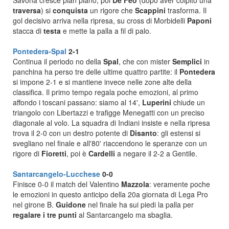
Savona cresce pian piano, poi
De Feo
(dopo aver colpito una
traversa
) si
conquista
un rigore che
Scappini
trasforma. Il
gol decisivo arriva nella ripresa, su cross di Morbidelli
Paponi
stacca di
testa
e mette la palla a fil di palo.
Pontedera-Spal
2-1
Continua il periodo no della
Spal
, che con mister
Semplici
in
panchina ha perso tre delle ultime quattro partite: il
Pontedera
si impone 2-1 e si mantiene invece nelle zone alte della
classifica. Il primo tempo regala poche emozioni, al primo
affondo i toscani passano: siamo al 14',
Luperini
chiude un
triangolo con Libertazzi e trafigge Menegatti con un preciso
diagonale al volo. La squadra di Indiani insiste e nella ripresa
trova il 2-0 con un destro potente di
Disanto
: gli estensi si
svegliano nel finale e all'80' riaccendono le speranze con un
rigore di
Fioretti
, poi è
Cardelli
a negare il 2-2 a Gentile.
Santarcangelo-Lucchese
0-0
Finisce 0-0 il match del Valentino
Mazzola
: veramente poche
le emozioni in questo anticipo della 20a giornata di Lega Pro
nel girone B.
Guidone
nel finale ha sui piedi la palla per
regalare i tre punti
al Santarcangelo ma sbaglia.