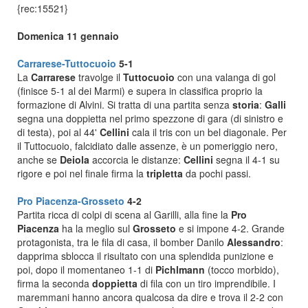
{rec:15521}
Domenica 11 gennaio
Carrarese-Tuttocuoio
5-1
La
Carrarese
travolge il
Tuttocuoio
con una valanga di gol
(finisce 5-1 al dei Marmi) e supera in classifica proprio la
formazione di Alvini. Si tratta di una partita senza
storia
:
Galli
segna una doppietta nel primo spezzone di gara (di sinistro e
di testa), poi al 44'
Cellini
cala il tris con un bel diagonale. Per
il Tuttocuoio, falcidiato dalle assenze, è un pomeriggio nero,
anche se
Deiola
accorcia le distanze:
Cellini
segna il 4-1 su
rigore e poi nel finale firma la
tripletta
da pochi passi.
Pro Piacenza-Grosseto
4-2
Partita ricca di colpi di scena al Garilli, alla fine la
Pro
Piacenza
ha la meglio sul
Grosseto
e si impone 4-2. Grande
protagonista, tra le fila di casa, il bomber Danilo
Alessandro
:
dapprima sblocca il risultato con una splendida punizione e
poi, dopo il momentaneo 1-1 di
Pichlmann
(tocco morbido),
firma la seconda
doppietta
di fila con un tiro imprendibile. I
maremmani hanno ancora qualcosa da dire e trova il 2-2 con