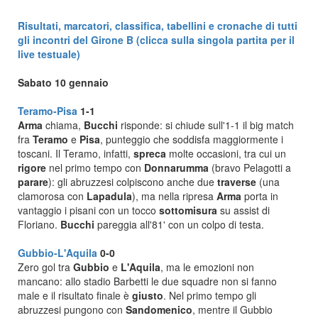
Risultati, marcatori, classifica, tabellini e cronache di tutti
gli incontri del Girone B (clicca sulla singola partita per il
live testuale)
Sabato 10 gennaio
Teramo-Pisa
1-1
Arma
chiama,
Bucchi
risponde: si chiude sull'1-1 il big match
fra
Teramo
e
Pisa
, punteggio che soddisfa maggiormente i
toscani. Il Teramo, infatti,
spreca
molte occasioni, tra cui un
rigore
nel primo tempo con
Donnarumma
(bravo Pelagotti a
parare
): gli abruzzesi colpiscono anche due
traverse
(una
clamorosa con
Lapadula
), ma nella ripresa
Arma
porta in
vantaggio i pisani con un tocco
sottomisura
su assist di
Floriano.
Bucchi
pareggia all'81' con un colpo di testa.
Gubbio-L'Aquila
0-0
Zero gol tra
Gubbio
e
L'Aquila
, ma le emozioni non
mancano: allo stadio Barbetti le due squadre non si fanno
male e il risultato finale è
giusto
. Nel primo tempo gli
abruzzesi pungono con
Sandomenico
, mentre il Gubbio