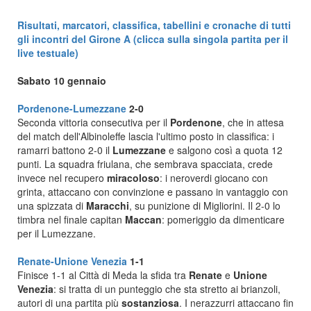
Risultati, marcatori, classifica, tabellini e cronache di tutti
gli incontri del Girone A (clicca sulla singola partita per il
live testuale)
Sabato 10 gennaio
Pordenone-Lumezzane
2-0
Seconda vittoria consecutiva per il
Pordenone
, che in attesa
del match dell'Albinoleffe lascia l'ultimo posto in classifica: i
ramarri battono 2-0 il
Lumezzane
e salgono così a quota 12
punti. La squadra friulana, che sembrava spacciata, crede
invece nel recupero
miracoloso
: i neroverdi giocano con
grinta, attaccano con convinzione e passano in vantaggio con
una spizzata di
Maracchi
, su punizione di Migliorini. Il 2-0 lo
timbra nel finale capitan
Maccan
: pomeriggio da dimenticare
per il Lumezzane.
Renate-Unione Venezia
1-1
Finisce 1-1 al Città di Meda la sfida tra
Renate
e
Unione
Venezia
: si tratta di un punteggio che sta stretto ai brianzoli,
autori di una partita più
sostanziosa
. I nerazzurri attaccano fin