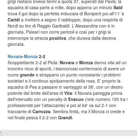
grigi restano invece fermi a quota 37, superati dal Pavia: la
squadra di casa parte a mille, dopo appena un minuto
Said
trova il gol dopo la perfetta imbucata di Boniperti poi all'11' è
Caridi
a mettere a segno il raddoppio, dopo una respinta di
Nordi su tiro di Raggio Garibaldi. L'Alessandria non è in
giornata, Paleari non corre pericoli e così per i grigi si
interrompe la striscia
positiva
, che durava dalla decima
giornata.
Novara-Monza
2-2
Scoppiettante 2-2 al Piola:
Novara
e
Monza
danno vita ad un
incontro ricco di spunti, i biancorossi confermano di avere un
cuore
grande
e strappano un punto nonostante i problemi
societari e il continuo spolpamento della rosa. E' proprio la
squadra di Pea a passare in vantaggio al 38', con un destro
potente dal limite dell'area di
Vita
: il Novara pareggia prima
dell'intervallo con un penalty di
Evacuo
(rete numero 150 tra i
professionisti per l'attaccante) e poi al 64' va sul 2-1 con
tracciante di
Carrozza
. Sembra finita, ma il Monza ci crede e
nel finale pesca il 2-2 con
Grandi
.
';