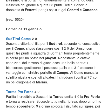
Bassano
e si porta momentaneamente al comando della
classifica del girone a quota 38 punti. Reti di Soncin e
doppietta di
Ferretti
, per gli ospiti in gol
Cenetti e Cattaneo
.
{rec:15520}
Domenica 11 gennaio
SudTirol-Como
2-0
Seconda vittoria di fila per il
Sudtirol
, secondo ko consecutivo
per il
Como
: si può riassumere così il 2-0 del Druso, con
questi tre punti la squadra di Sormani torna prepotentemente
in corsa per un posto nei
playoff
. Nonostante le cattive
condizioni del terreno di gioco esce una bella partita: i
biancorossi gestiscono il possesso palla e al 31' passano in
vantaggio con sinistro perfetto di
Campo
. Al Como manca la
scintilla giusta e così gli altoatesini chiudono i conti al 75' con
un bel diagonale di
Marras
.
Torres-Pro Patria
4-0
Partita incredibile a Sassari, la
Torres
umilia 4-0 la
Pro Patria
e torna a respirare. Succede tutto nella ripresa, dopo un primo
tempo
soporifero
:
Maiorino
sblocca il risultato su
rigore
, poi