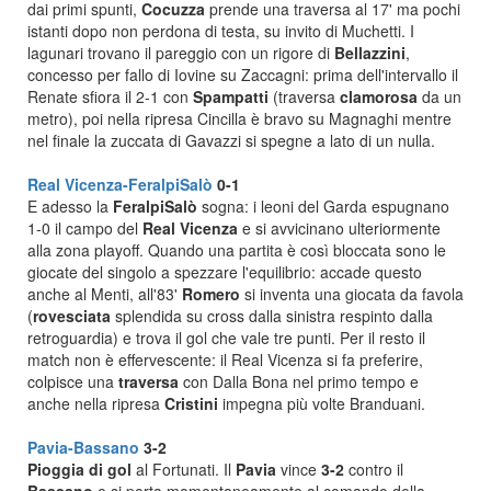
dai primi spunti,
Cocuzza
prende una traversa al 17' ma pochi
istanti dopo non perdona di testa, su invito di Muchetti. I
lagunari trovano il pareggio con un rigore di
Bellazzini
,
concesso per fallo di Iovine su Zaccagni: prima dell'intervallo il
Renate sfiora il 2-1 con
Spampatti
(traversa
clamorosa
da un
metro), poi nella ripresa Cincilla è bravo su Magnaghi mentre
nel finale la zuccata di Gavazzi si spegne a lato di un nulla.
Real Vicenza-FeralpiSalò
0-1
E adesso la
FeralpiSalò
sogna: i leoni del Garda espugnano
1-0 il campo del
Real Vicenza
e si avvicinano ulteriormente
alla zona playoff. Quando una partita è così bloccata sono le
giocate del singolo a spezzare l'equilibrio: accade questo
anche al Menti, all'83'
Romero
si inventa una giocata da favola
(
rovesciata
splendida su cross dalla sinistra respinto dalla
retroguardia) e trova il gol che vale tre punti. Per il resto il
match non è effervescente: il Real Vicenza si fa preferire,
colpisce una
traversa
con Dalla Bona nel primo tempo e
anche nella ripresa
Cristini
impegna più volte Branduani.
Pavia-Bassano
3-2
Pioggia di gol
al Fortunati. Il
Pavia
vince
3-2
contro il