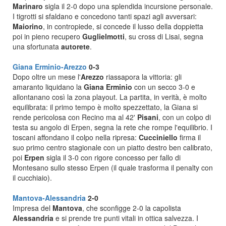
Marinaro
sigla il 2-0 dopo una splendida incursione personale.
I tigrotti si sfaldano e concedono tanti spazi agli avversari:
Maiorino
, in contropiede, si concede il lusso della doppietta
poi in pieno recupero
Guglielmotti
, su cross di Lisai, segna
una sfortunata
autorete
.
Giana Erminio-Arezzo
0-3
Dopo oltre un mese l'
Arezzo
riassapora la vittoria: gli
amaranto liquidano la
Giana Erminio
con un secco 3-0 e
allontanano così la zona playout. La partita, in verità, è molto
equilibrata: il primo tempo è molto spezzettato, la Giana si
rende pericolosa con Recino ma al 42'
Pisani
, con un colpo di
testa su angolo di Erpen, segna la rete che rompe l'equilibrio. I
toscani affondano il colpo nella ripresa:
Cucciniello
firma il
suo primo centro stagionale con un piatto destro ben calibrato,
poi
Erpen
sigla il 3-0 con rigore concesso per fallo di
Montesano sullo stesso Erpen (il quale trasforma il penalty con
il cucchiaio).
Mantova-Alessandria
2-0
Impresa del
Mantova
, che sconfigge 2-0 la capolista
Alessandria
e si prende tre punti vitali in ottica salvezza. I