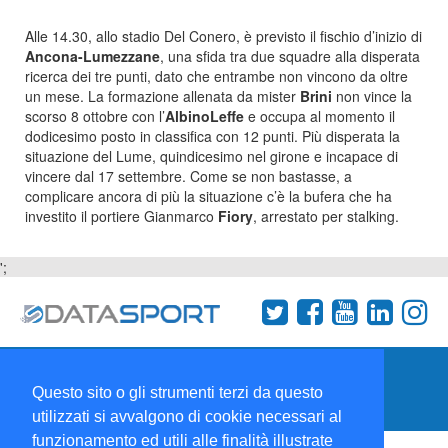
Alle 14.30, allo stadio Del Conero, è previsto il fischio d’inizio di
Ancona-Lumezzane
, una sfida tra due squadre alla disperata
ricerca dei tre punti, dato che entrambe non vincono da oltre
un mese. La formazione allenata da mister
Brini
non vince la
scorso 8 ottobre con l’
AlbinoLeffe
e occupa al momento il
dodicesimo posto in classifica con 12 punti. Più disperata la
situazione del Lume, quindicesimo nel girone e incapace di
vincere dal 17 settembre. Come se non bastasse, a
complicare ancora di più la situazione c’è la bufera che ha
investito il portiere Gianmarco
Fiory
, arrestato per stalking.
';
Termini e condizioni
Chi siamo
Network
Questo sito o gli strumenti terzi da questo
Collabora con noi
utilizzati si avvalgono di cookie necessari al
funzionamento ed utili alle finalità illustrate