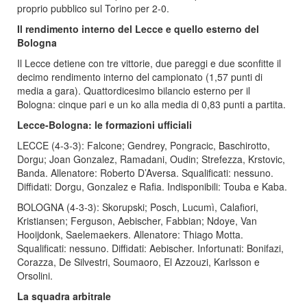
proprio pubblico sul Torino per 2-0.
Il rendimento interno del Lecce e quello esterno del
Bologna
Il Lecce detiene con tre vittorie, due pareggi e due sconfitte il
decimo rendimento interno del campionato (1,57 punti di
media a gara). Quattordicesimo bilancio esterno per il
Bologna: cinque pari e un ko alla media di 0,83 punti a partita.
Lecce-Bologna: le formazioni ufficiali
LECCE (4-3-3): Falcone; Gendrey, Pongracic, Baschirotto,
Dorgu; Joan Gonzalez, Ramadani, Oudin; Strefezza, Krstovic,
Banda. Allenatore: Roberto D’Aversa. Squalificati: nessuno.
Diffidati: Dorgu, Gonzalez e Rafia. Indisponibili: Touba e Kaba.
BOLOGNA (4-3-3): Skorupski; Posch, Lucumì, Calafiori,
Kristiansen; Ferguson, Aebischer, Fabbian; Ndoye, Van
Hooijdonk, Saelemaekers. Allenatore: Thiago Motta.
Squalificati: nessuno. Diffidati: Aebischer. Infortunati: Bonifazi,
Corazza, De Silvestri, Soumaoro, El Azzouzi, Karlsson e
Orsolini.
La squadra arbitrale