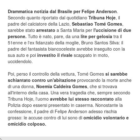
Drammatica notizia dal Brasile per Felipe Anderson
.
Secondo quanto riportato dal quotidiano
Tribuna Hoje
, il
padre del calciatore della Lazio,
Sebastiao Tomé Gomes
,
sarebbe stato
arrestato
a Santa Maria per
l'uccisione di due
persone.
Tutto è nato, pare, da una
lite per gelosia
tra il
51enne e l'ex fidanzato della moglie, Bruno Santos Silva: il
padre del fantasista biancoceleste avrebbe inseguito con la
sua auto e poi
investito il rivale
scappato in moto,
uccidendolo.
Poi, perso il controllo della vettura, Tomé Gomes
si sarebbe
schiantato contro un'abitazione
provocando la morte anche
di una donna,
Noemia Caldeira Gomes
, che si trovava
all'interno della casa. Una vera tragedia che, sempre secondo
Tribuna Hoje, l'uomo
avrebbe lui stesso raccontato
alla
Polizia dopo essersi presentato in caserma. Nonostante la
confessione, il padre di Felipe Anderson adesso rischia
grosso: le accuse contro di lui sono di
omicidio volontario e
omicidio colposo.
';