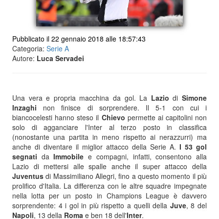
Pubblicato il 22 gennaio 2018 alle 18:57:43
Categoria:
Serie A
Autore:
Luca Servadei
Una vera e propria macchina da gol. La
Lazio
di
Simone
Inzaghi
non finisce di sorprendere. Il 5-1 con cui i
biancocelesti hanno steso il
Chievo
permette ai capitolini non
solo di agganciare l'Inter al terzo posto in classifica
(nonostante una partita in meno rispetto ai nerazzurri) ma
anche di diventare il miglior attacco della Serie A.
I 53 gol
segnati
da
Immobile
e compagni, infatti, consentono alla
Lazio di mettersi alle spalle anche il super attacco della
Juventus
di Massimiliano Allegri, fino a questo momento il più
prolifico d'Italia. La differenza con le altre squadre impegnate
nella lotta per un posto in Champions League è davvero
sorprendente: 4 i gol in più rispetto a quelli della
Juve
, 8 del
Napoli
, 13 della
Roma
e ben 18 dell'
Inter
.