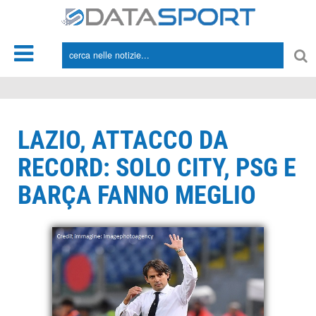
*/
LAZIO, ATTACCO DA
RECORD: SOLO CITY, PSG E
BARÇA FANNO MEGLIO