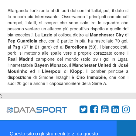
Allargando l'orizzonte al di fuori dei confini italici, poi, il dato si
fa ancora più interessante. Osservando i principali campionati
europei, infatti, si scopre che sono solo tre le squadre che
possono vantare un attacco più produttivo rispetto a quello dei
biancocelesti. La
Lazio
si colloca dietro al
Manchester City
di
Pep Guardiola
che, con 3 partite in più, ha rastrellato 70 gol,
al
Psg
(67 in 21 gare) ed al
Barcellona
(59). I biancocelesti,
però, si mettono alle spalle vere e proprie corazzate come il
Real Madrid
campione del mondo (solo 39 i gol in Liga),
l'inarrestabile
Bayern Monaco
, il
Manchester United
di
José
Mourinho
ed il
Liverpool
di
Klopp
. Il bomber principe a
disposizione di Simone Inzaghi è
Ciro Immobile
, che con i
suoi 20 gol è anche il capocannoniere della Serie A.
';
Termini e condizioni
Chi siamo
Network
Questo sito o gli strumenti terzi da questo