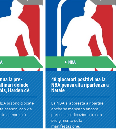
BA
NBA
nua la pre-
48 giocatori positivi ma la
llinari delude
NBA pensa alla ripartenza a
is, Harden c'è
Natale
NBA si sono giocate
La NBA si appresta a ripartire
pre-season, con via
anche se mancano ancora
ato sempre più
parecchie indicazioni circa lo
svolgimento della
manifestazione...