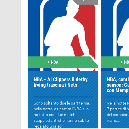
NBA
N
NBA - Ai Clippers il derby.
NBA, conti
Irving trascina i Nets
season: Ga
con Memph
Sono soltanto due le partite ma,
Nella notte 
nella notte, è ripartita l'NBA e lo
7 partite di 
ha fatto con due match
del campion
scoppiettanti che hanno subito
vicino...
regalato una sor...