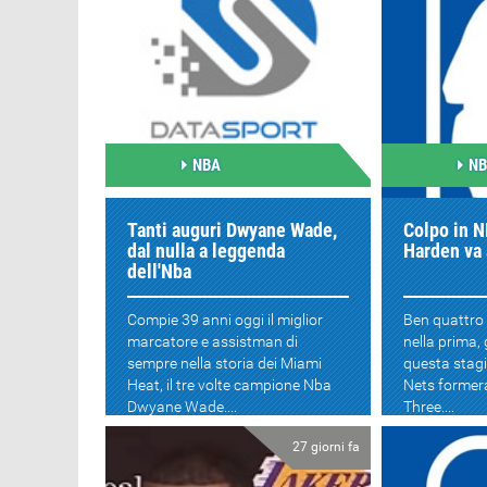
NBA
N
Tanti auguri Dwyane Wade,
Colpo in 
dal nulla a leggenda
Harden va 
dell'Nba
Compie 39 anni oggi il miglior
Ben quattro
marcatore e assistman di
nella prima,
sempre nella storia dei Miami
questa stagi
Heat, il tre volte campione Nba
Nets formera
Dwyane Wade....
Three....
27 giorni fa