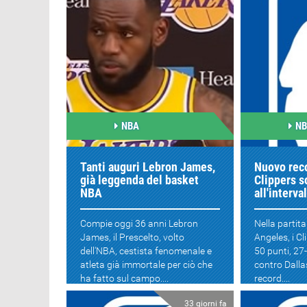
NBA
N
Tanti auguri Lebron James,
Nuovo reco
già leggenda del basket
Clippers s
NBA
all'interva
Compie oggi 36 anni Lebron
Nella partita
James, il Prescelto, volto
Angeles, i Cl
dell'NBA, cestista fenomenale e
50 punti, 27-
atleta già immortale per ciò che
contro Dalla
ha fatto sul campo....
record....
33 giorni fa