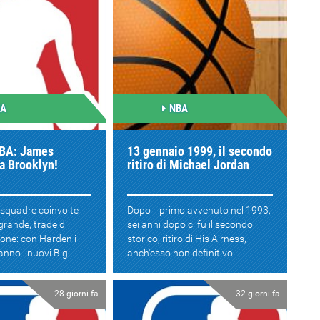
BA
NBA
NBA: James
13 gennaio 1999, il secondo
a Brooklyn!
ritiro di Michael Jordan
 squadre coinvolte
Dopo il primo avvenuto nel 1993,
 grande, trade di
sei anni dopo ci fu il secondo,
one: con Harden i
storico, ritiro di His Airness,
nno i nuovi Big
anch'esso non definitivo....
28 giorni fa
32 giorni fa