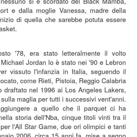
 nessuno si è scordato del Black Mamba,
port e dalla moglie Vanessa, madre della
'inizio di quella che sarebbe potuta essere
asket.
sto '78, era stato letteralmente il volto
 Michael Jordan lo è stato nei '90 e Lebron
 vissuto l'infanzia in Italia, seguendo il
giocato, come Rieti, Pistoia, Reggio Calabria
to draftato nel 1996 ai Los Angeles Lakers,
 sulla maglia per tutti i successivi vent'anni.
ggiungere a quello che il parquet ci ha
la storia dell'Nba, cinque titoli vinti tra il
per l'All Star Game, due ori olimpici e tanti
ennaio 2006, circa 15 anni fa, mise a segno