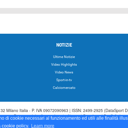
NOTIZIE
Ultime Notizie
Video Highlights
i
Video News
Sport-in-tv
Calciomercato
2 Milano Italia - P. IVA 09072090963 | ISSN: 2499-2925 (DataSport D
irettore Responsabile:
Sergio Angelo Chiesa
| Developed By:
P-Soft
ono di cookie necessari al funzionamento ed utili alle finalità illu
Sport iscrizione n.173 del 30/03/1985 - www.datasport.it iscrizione n.25
a cookie policy.
Learn more