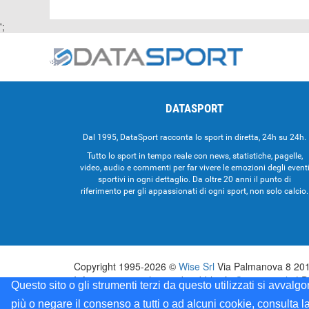
';
DATASPORT
Dal 1995, DataSport racconta lo sport in diretta, 24h su 24h.
Tutto lo sport in tempo reale con news, statistiche, pagelle,
video, audio e commenti per far vivere le emozioni degli event
sportivi in ogni dettaglio. Da oltre 20 anni il punto di
riferimento per gli appassionati di ogni sport, non solo calcio.
Copyright 1995-2026 ©
Wise Srl
Via Palmanova 8 2013
Informazioni e richieste di pubblicità:
Commerciale
| D
Questo sito o gli strumenti terzi da questo utilizzati si avvalg
Testata registrata presso il Tribunale di Milano: Data
più o negare il consenso a tutti o ad alcuni cookie, consulta l