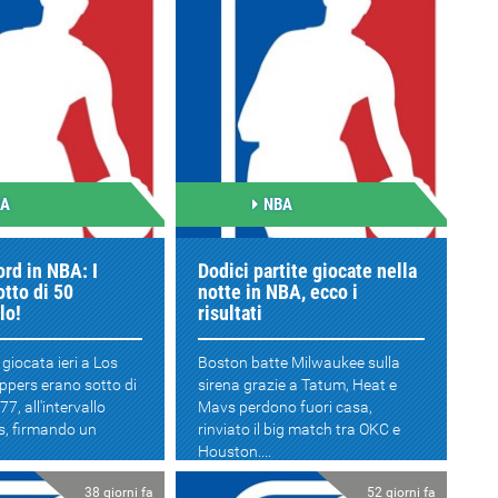
BA
NBA
rd in NBA: I
Dodici partite giocate nella
otto di 50
notte in NBA, ecco i
llo!
risultati
 giocata ieri a Los
Boston batte Milwaukee sulla
ippers erano sotto di
sirena grazie a Tatum, Heat e
77, all'intervallo
Mavs perdono fuori casa,
s, firmando un
rinviato il big match tra OKC e
Houston....
38 giorni fa
52 giorni fa