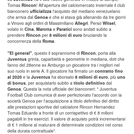
Tomas
Rincon
! All'apertura del calciomercato invernale il club
bianconero
ufficializza
l'acquisto del mediano venezuelano
che arriva dal
Genoa
e che si stava già allenando da tre giorni
a Vinovo agli ordini di Massimiliano
Allegri
. Perso
Witsel
,
volato in
Cina
,
Marotta
e
Paratici
sono andati subito a
prendere
Rincon
per
8 milioni di euro
bruciando la
concorrenza della
Roma
.
"El general"
, questo il soprannome di
Rincon
, porta alla
Juventus
grinta, caparbietà e geometrie in mediana, doti che
fanno del 28enne ex Amburgo un giocatore tra i migliori nel
suo ruolo in serie A. Il giocatore ha firmato un
contratto fino
al 2020
e la
Juventus
ha sborsato
8 milioni di euro
, più
uno
di bonus
, per acquistarlo subito a
titolo definitivo
dal
Genoa
. Questa la nota ufficiale dei bianconeri: " Juventus
Football Club comunica di aver perfezionato l'accordo con la
società Genoa per l'acquisizione a titolo definitivo del diritto
alle prestazioni sportive del calciatore Rincon Hernandez
Tomas Eduardo a fronte di un corrispettivo di € 8 milioni
pagabili in tre esercizi. Il valore di acquisto potrà incrementarsi
di € 1 milione al maturare di determinate condizioni nel corso
della durata contrattuale".