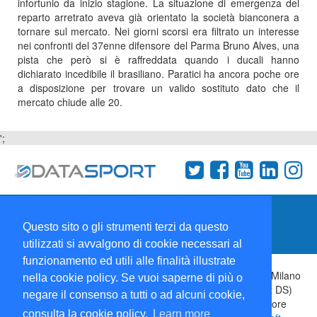
infortunio da inizio stagione. La situazione di emergenza del
reparto arretrato aveva già orientato la società bianconera a
tornare sul mercato. Nei giorni scorsi era filtrato un interesse
nei confronti del 37enne difensore del Parma Bruno Alves, una
pista che però si è raffreddata quando i ducali hanno
dichiarato incedibile il brasiliano. Paratici ha ancora poche ore
a disposizione per trovare un valido sostituto dato che il
mercato chiude alle 20.
';
Termini e condizioni
Chi siamo
Network
Questo sito o gli strumenti terzi da questo
Collabora con noi
utilizzati si avvalgono di cookie necessari al
funzionamento ed utili alle finalità illustrate
Copyright 1995-2026 ©
Wise Srl
Via Palmanova 8 20132 Milano
nella cookie policy. Se vuoi saperne di più o
Italia - P. IVA 09072090963 | ISSN: 2499-2925 (DataSport DS)
negare il consenso a tutti o ad alcuni cookie,
Informazioni e richieste di pubblicità:
Commerciale
| Direttore
consulta la cookie policy.
Learn more