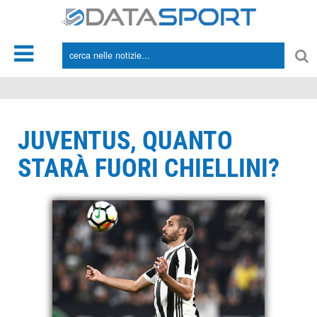
*/
JUVENTUS, QUANTO
STARÀ FUORI CHIELLINI?