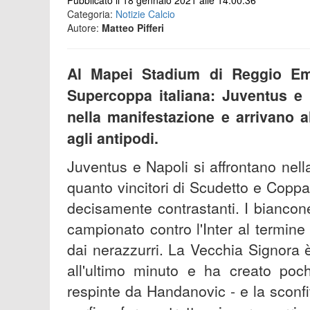
Pubblicato il 18 gennaio 2021 alle 14:00:36
Categoria:
Notizie Calcio
Autore:
Matteo Pifferi
Al Mapei Stadium di Reggio Emi
Supercoppa italiana: Juventus e N
nella manifestazione e arrivano al
agli antipodi.
Juventus e Napoli si affrontano nell
quanto vincitori di Scudetto e Coppa
decisamente contrastanti. I bianconer
campionato contro l'Inter al termine
dai nerazzurri. La Vecchia Signora è
all'ultimo minuto e ha creato po
respinte da Handanovic - e la sconfit