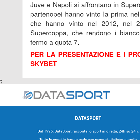
Juve e Napoli si affrontano in Superc
partenopei hanno vinto la prima nel
che hanno vinto nel 2012, nel 2
Supercoppa, che rendono i biancon
fermo a quota 7.
PER LA PRESENTAZIONE E I PRO
SKYBET
';
DATASPORT
Dal 1995, DataSport racconta lo sport in diretta, 24h su 24h.
Tutto lo sport in tempo reale con news, statistiche, pagelle,