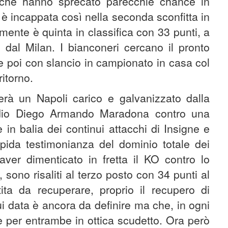
i, che hanno sprecato parecchie chance in
è incappata così nella seconda sconfitta in
mente è quinta in classifica con 33 punti, a
0 dal Milan. I bianconeri cercano il pronto
e poi con slancio in campionato in casa col
ritorno.
erà un Napoli carico e galvanizzato dalla
adio Diego Armando Maradona contro una
in balia dei continui attacchi di Insigne e
mpida testimonianza del dominio totale dei
er dimenticato in fretta il KO contro lo
, sono risaliti al terzo posto con 34 punti al
a da recuperare, proprio il recupero di
i data è ancora da definire ma che, in ogni
 per entrambe in ottica scudetto. Ora però