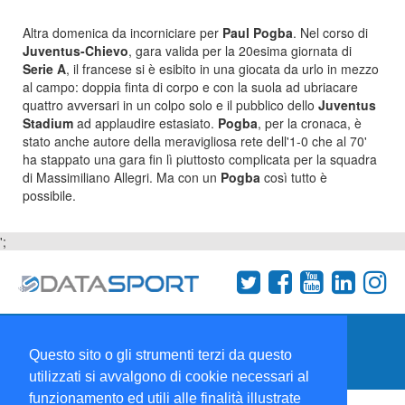
Altra domenica da incorniciare per
Paul Pogba
. Nel corso di
Juventus-Chievo
, gara valida per la 20esima giornata di
Serie A
, il francese si è esibito in una giocata da urlo in mezzo
al campo: doppia finta di corpo e con la suola ad ubriacare
quattro avversari in un colpo solo e il pubblico dello
Juventus
Stadium
ad applaudire estasiato.
Pogba
, per la cronaca, è
stato anche autore della meravigliosa rete dell'1-0 che al 70'
ha stappato una gara fin lì piuttosto complicata per la squadra
di Massimiliano Allegri. Ma con un
Pogba
così tutto è
possibile.
';
Termini e condizioni
Chi siamo
Network
Questo sito o gli strumenti terzi da questo
Collabora con noi
utilizzati si avvalgono di cookie necessari al
funzionamento ed utili alle finalità illustrate