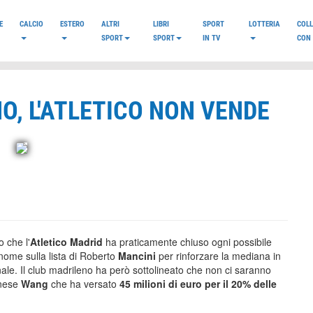
E
CALCIO
ESTERO
ALTRI
LIBRI
SPORT
LOTTERIA
COL
SPORT
SPORT
IN TV
CON 
O, L'ATLETICO NON VENDE
 che l'
Atletico Madrid
ha praticamente chiuso ogni possibile
nome sulla lista di Roberto
Mancini
per rinforzare la mediana in
ionale. Il club madrileno ha però sottolineato che non ci saranno
inese
Wang
che ha versato
45 milioni di euro per il 20% delle