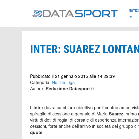
*/
NOTIZI
INTER: SUAREZ LONTAN
Pubblicato il 21 gennaio 2015 alle 14:29:39
Categoria:
Notizie Liga
Autore:
Redazione Datasport.it
L'
Inter
dovrà cambiare obiettivo per il centrocampo visto
spiraglio di cessione a gennaio di Mario
Suarez
, primo 
virtù di doti di regia, di corsa e di esperienza internaz
cessioni, forte anche dell'arrivo in società del gruppo c
quote
.