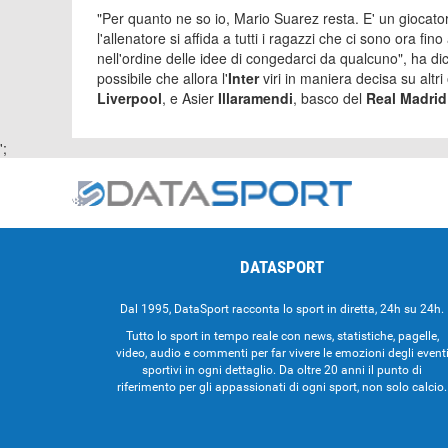
"Per quanto ne so io, Mario Suarez resta. E' un giocat
l'allenatore si affida a tutti i ragazzi che ci sono ora fi
nell'ordine delle idee di congedarci da qualcuno", ha d
possibile che allora l'
Inter
viri in maniera decisa su altr
Liverpool
, e Asier
Illaramendi
, basco del
Real Madrid
';
DATASPORT
Dal 1995, DataSport racconta lo sport in diretta, 24h su 24h.
Tutto lo sport in tempo reale con news, statistiche, pagelle,
video, audio e commenti per far vivere le emozioni degli event
sportivi in ogni dettaglio. Da oltre 20 anni il punto di
riferimento per gli appassionati di ogni sport, non solo calcio.