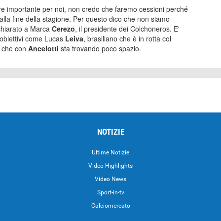
ore importante per noi, non credo che faremo cessioni perché
no alla fine della stagione. Per questo dico che non siamo
ichiarato a Marca
Cerezo
, il presidente dei Colchoneros. E'
i obiettivi come Lucas
Leiva
, brasiliano che è in rotta col
che con
Ancelotti
sta trovando poco spazio.
NOTIZIE
Ultime Notizie
Video Highlights
i
Video News
Sport-in-tv
Calciomercato