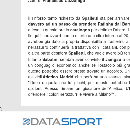
Autore:
Francesco Cazzaniga
Il rinforzo tanto richiesto da
Spalletti
sta per arrivare
davvero ad un passo da prendere Rafinha dal Bar
atteso in queste ore in
catalogna
per definire l'affare.
fin qui i nerazzurri hanno offerto una cifra intorno ai 2
avrebbe già dato la propria disponibilità a trasferirsi 
nerazzurro continuerà la trattativa con i catalani, con 
d'altra parte desidera
Spalletti
, che vuole avere più tem
Intanto
Sabatini
sembra aver convinto il
Jiangsu
a ce
un conguaglio economico anche se l'ostacolo più gran
questo potrebbe essere presto trovato un accordo. Un 
ala dell'
Atletico Madrid
che però ha uno scarso minuta
"L’idea è quella che lui giochi, per questo potrebbe
opzioni. Adesso rimane un giocatore dell’Atletico.
L
difendere i colori nerazzurri e vivere a Milano?".
';