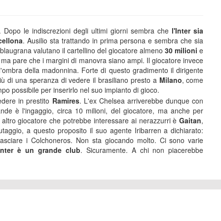
. Dopo le indiscrezioni degli ultimi giorni sembra che
l'Inter sia
cellona
. Ausilio sta trattando in prima persona e sembra che sia
 I blaugrana valutano il cartellino del giocatore almeno
30
milioni
e
0, ma pare che i margini di manovra siano ampi. Il giocatore invece
all'ombra della madonnina. Forte di questo gradimento il dirigente
più di una speranza di vedere il brasiliano presto a
Milano
, come
po possibile per inserirlo nel suo impianto di gioco.
dere in prestito
Ramires
. L'ex Chelsea arriverebbe dunque con
de è l'ingaggio, circa 10 milioni, del giocatore, ma anche per
altro giocatore che potrebbe interessare ai nerazzurri è
Gaitan
,
ggio, a questo proposito il suo agente Iribarren a dichiarato:
 lasciare i Colchoneros. Non sta giocando molto. Ci sono varie
’Inter è un grande club
. Sicuramente. A chi non piacerebbe