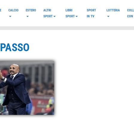
E
CALCIO
ESTERO
ALTRI
LIBRI
SPORT
LOTTERIA
COL
SPORT
SPORT
IN TV
CON 
 PASSO