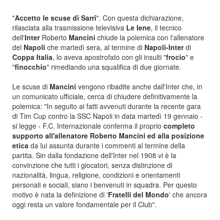
"
Accetto le scuse di Sarri
". Con questa dichiarazione,
rilasciata alla trasmissione televisiva
Le Iene
, il tecnico
dell'
Inter
Roberto
Mancini
chiude la polemica con l'allenatore
del
Napoli
che martedì sera, al termine di
Napoli-Inter
di
Coppa Italia
, lo aveva apostrofato con gli insulti "
frocio
" e
"
finocchio
" rimediando una squalifica di due giornate.
Le scuse di
Mancini
vengono ribadite anche dall'Inter che, in
un comunicato ufficiale, cerca di chiudere definitivamente la
polemica: "In seguito ai fatti avvenuti durante la recente gara
di Tim Cup contro la SSC Napoli in data martedì 19 gennaio -
si legge - F.C. Internazionale conferma il proprio
completo
supporto all'allenatore Roberto Mancini ed alla posizione
etica
da lui assunta durante i commenti al termine della
partita. Sin dalla fondazione dell'Inter nel 1908 vi è la
convinzione che tutti i giocatori, senza distinzione di
nazionalità, lingua, religione, condizioni e orientamenti
personali e sociali, siano i benvenuti in squadra. Per questo
motivo è nata la definizione di '
Fratelli del Mondo
' che ancora
oggi resta un valore fondamentale per il Club".