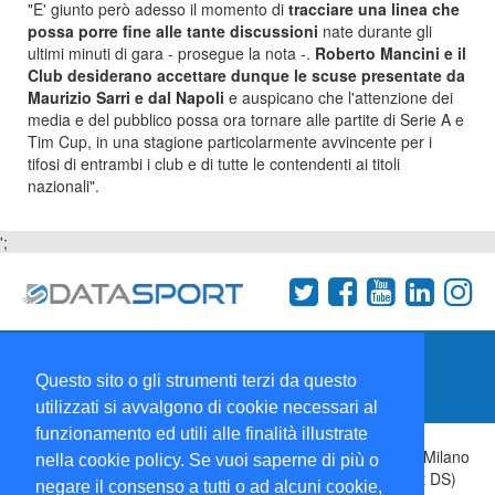
"E' giunto però adesso il momento di
tracciare una linea che
possa porre fine alle tante discussioni
nate durante gli
ultimi minuti di gara - prosegue la nota -.
Roberto Mancini e il
Club desiderano accettare dunque le scuse presentate da
Maurizio Sarri e dal Napoli
e auspicano che l'attenzione dei
media e del pubblico possa ora tornare alle partite di Serie A e
Tim Cup, in una stagione particolarmente avvincente per i
tifosi di entrambi i club e di tutte le contendenti ai titoli
nazionali".
';
Termini e condizioni
Chi siamo
Network
Questo sito o gli strumenti terzi da questo
Collabora con noi
utilizzati si avvalgono di cookie necessari al
funzionamento ed utili alle finalità illustrate
Copyright 1995-2026 ©
Wise Srl
Via Palmanova 8 20132 Milano
nella cookie policy. Se vuoi saperne di più o
Italia - P. IVA 09072090963 | ISSN: 2499-2925 (DataSport DS)
negare il consenso a tutti o ad alcuni cookie,