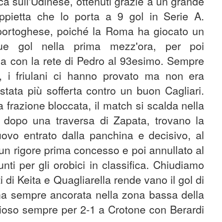
ca sull'Udinese, ottenuti grazie a un grande
ppietta che lo porta a 9 gol in Serie A.
 portoghese, poiché la Roma ha giocato un
e gol nella prima mezz'ora, per poi
la con la rete di Pedro al 93esimo. Sempre
ti, i friulani ci hanno provato ma non era
è stata più sofferta contro un buon Cagliari.
frazione bloccata, il match si scalda nella
, dopo una traversa di Zapata, trovano la
ovo entrato dalla panchina e decisivo, al
 un rigore prima concesso e poi annullato al
nti per gli orobici in classifica. Chiudiamo
 di Keita e Quagliarella rende vano il gol di
ina sempre ancorata nella zona bassa della
orioso sempre per 2-1 a Crotone con Berardi