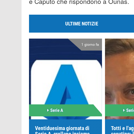
e Caputo che rispondono a Ounas.
ULTIME NOTIZIE
1 giorno fa
Serie A
Seri
Ventiduesima giornata di
Totti e l'a
Serie A, crollano insieme
scouting: 