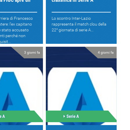
riera di Francesco
Lo scontro Inter-Lazio
utere: l'ex capitano
rappresenta il match clou della
è stato accusato
22° giornata di serie A...
nti perché non
isit...
3 giorni fa
4 giorni fa
e A
Serie A