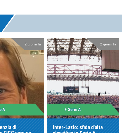
2 giorni fa
2 giorni fa
e A
Serie A
genzia di
Inter-Lazio: sfida d'alta
la FIGC apre un
classifica in Serie A