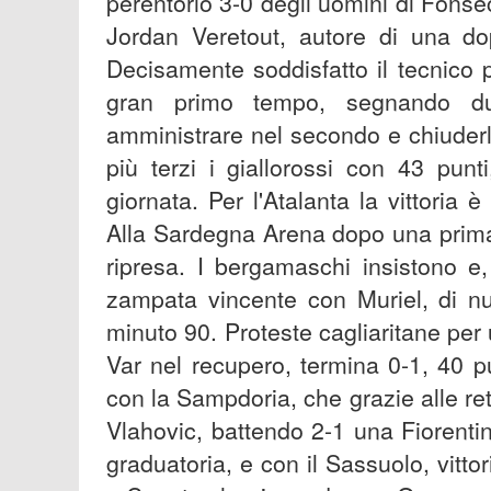
perentorio 3-0 degli uomini di Fonse
Jordan Veretout, autore di una do
Decisamente soddisfatto il tecnico
gran primo tempo, segnando du
amministrare nel secondo e chiuder
più terzi i giallorossi con 43 pun
giornata. Per l'Atalanta la vittoria 
Alla Sardegna Arena dopo una prima 
ripresa. I bergamaschi insistono e
zampata vincente con Muriel, di nu
minuto 90. Proteste cagliaritane per
Var nel recupero, termina 0-1, 40 pu
con la Sampdoria, che grazie alle reti
Vlahovic, battendo 2-1 una Fiorent
graduatoria, e con il Sassuolo, vitt