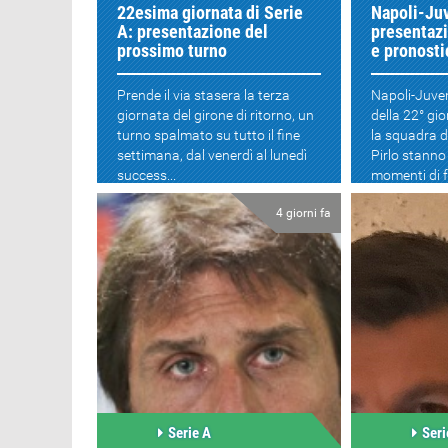
22esima giornata di Serie
Napoli-Ju
A: presentazione del
presentazi
prossimo turno
e pronosti
Prende il via stasera la terza
Napoli-Juven
giornata del girone di ritorno, un
della 22° gi
turno spalmato su tutto il fine
la squadra d
settimana, dal venerdì al lunedì
Pirlo stanno
success...
momenti di f
4 giorni fa
Serie A
Seri