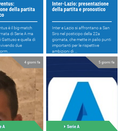
ventus:
Inter-Lazio: presentazione
one della partita
della partita e pronostico
co
tus è il big-match
Inter e Lazio si affrontano a San
ornata di Serie A ma
Siro nel posticipo della 22a
i Gattuso e quella di
giornata, che mette in palio punti
 vivendo due
importanti per le rispettive
orm...
ambizioni di ...
4 giorni fa
5 giorni fa
e A
Serie A