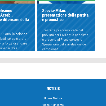
pleanno
Spezia-Milan:
Acerbi,
presentazione della partita
e difensore della
e pronostico
Trasferta più complicata del
 33 anni la colonna
previsto per il Milan: la capolista
esti, un calciatore
è di scena al Picco contro lo
 la forza di andare
Spezia, una delle rivelazioni del
una terribile
campionat...
nc...
NOTIZIE
Ultime Notizie
Video Highlights