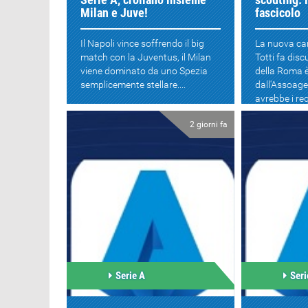
Milan e Juve!
fascicolo
Il Napoli vince soffrendo il big
La nuova car
match con la Juventus, il Milan
Totti fa disc
viene dominato da uno Spezia
della Roma 
semplicemente stellare....
dall'Assoage
avrebbe i requ
2 giorni fa
Serie A
Seri