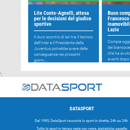
Lite Conte-Agnelli, attesa
Buon com
per le decisioni del giudice
Francesco 
sportivo
inamovibil
Lazio
Il duro scontro di ieri tra il tecnico
Compie oggi
dell'Inter e il Presidente della
dei biancocel
Juventus potrebbe avere delle
che ha avuto
conseguenze nei prossimi
avanti dopo 
giorni....
malattia. Fra
';
DATASPORT
Dal 1995, DataSport racconta lo sport in diretta, 24h su 24h.
Tutto lo sport in tempo reale con news, statistiche, pagelle,