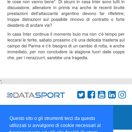
le cose non vanno bene". Di sicuro in casa Inter sono tutti in
discussione, allenatore in primis ma anche le recenti brutte
prestazioni dell'attaccante argentino devono far rifletetre;
troppe distrazioni sul possibile rinnovo di contratto o forte
desiderio di andare via?
In casa Inter continua il momento buio ma non c'è tempo per
leccarsi le ferite, sabato prossimo c'è una delicata trasferta sul
campo del Parma e c'è bisogno di un cambio di rotta, e anche
immediato, per non concludere la stagione fuori dalle coppe
che, per i nerazzurri, sarebbe una tragedia.
';
Termini e condizioni
Chi siamo
Network
Questo sito o gli strumenti terzi da questo
Collabora con noi
utilizzati si avvalgono di cookie necessari al