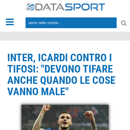
*/
INTER, ICARDI CONTRO I
TIFOSI: "DEVONO TIFARE
ANCHE QUANDO LE COSE
VANNO MALE"