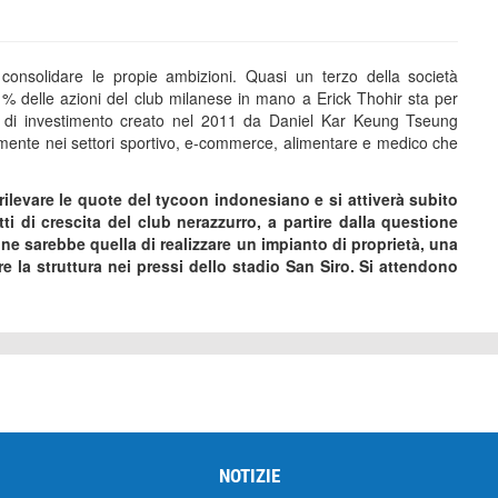
consolidare le propie ambizioni. Quasi un terzo della società
% delle azioni del club milanese in mano a Erick Thohir sta per
do di investimento creato nel 2011 da Daniel Kar Keung Tseung
almente nei settori sportivo, e-commerce, alimentare e medico che
.
ilevare le quote del tycoon indonesiano e si attiverà subito
i di crescita del club nerazzurro, a partire dalla questione
one sarebbe quella di realizzare un impianto di proprietà, una
re la struttura nei pressi dello stadio San Siro. Si attendono
NOTIZIE