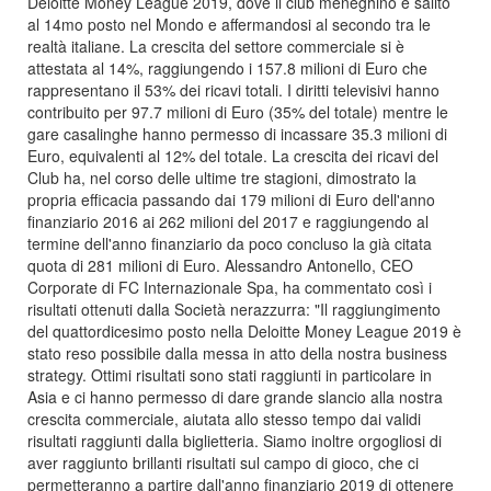
Deloitte Money League 2019, dove il club meneghino è salito
al 14mo posto nel Mondo e affermandosi al secondo tra le
realtà italiane. La crescita del settore commerciale si è
attestata al 14%, raggiungendo i 157.8 milioni di Euro che
rappresentano il 53% dei ricavi totali. I diritti televisivi hanno
contribuito per 97.7 milioni di Euro (35% del totale) mentre le
gare casalinghe hanno permesso di incassare 35.3 milioni di
Euro, equivalenti al 12% del totale. La crescita dei ricavi del
Club ha, nel corso delle ultime tre stagioni, dimostrato la
propria efficacia passando dai 179 milioni di Euro dell'anno
finanziario 2016 ai 262 milioni del 2017 e raggiungendo al
termine dell'anno finanziario da poco concluso la già citata
quota di 281 milioni di Euro. Alessandro Antonello, CEO
Corporate di FC Internazionale Spa, ha commentato così i
risultati ottenuti dalla Società nerazzurra: "Il raggiungimento
del quattordicesimo posto nella Deloitte Money League 2019 è
stato reso possibile dalla messa in atto della nostra business
strategy. Ottimi risultati sono stati raggiunti in particolare in
Asia e ci hanno permesso di dare grande slancio alla nostra
crescita commerciale, aiutata allo stesso tempo dai validi
risultati raggiunti dalla biglietteria. Siamo inoltre orgogliosi di
aver raggiunto brillanti risultati sul campo di gioco, che ci
permetteranno a partire dall'anno finanziario 2019 di ottenere