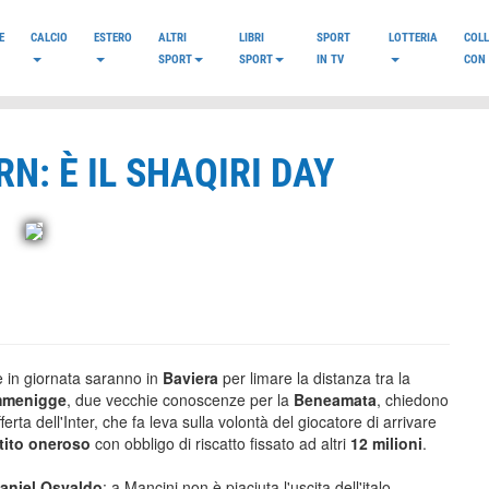
E
CALCIO
ESTERO
ALTRI
LIBRI
SPORT
LOTTERIA
COL
SPORT
SPORT
IN TV
CON 
N: È IL SHAQIRI DAY
e in giornata saranno in
Baviera
per limare la distanza tra la
mmenigge
, due vecchie conoscenze per la
Beneamata
, chiedono
fferta dell'Inter, che fa leva sulla volontà del giocatore di arrivare
tito oneroso
con obbligo di riscatto fissato ad altri
12 milioni
.
aniel Osvaldo
: a Mancini non è piaciuta l'uscita dell'italo