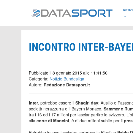
*/
NOTIZI
INCONTRO INTER-BAYER
Pubblicato il 8 gennaio 2015 alle 11:41:56
Categoria:
Notizie Bundesliga
Autore:
Redazione Datasport.it
Inter
, potrebbe essere il
Shaqiri day
: Ausilio e Fasson
società nerazzurra e il Bayern Monaco.
Sammer e Ru
tra i 16 ed i 17 milioni per lasciar partire lo svizzero. L'o
alla
corte di Mancini
, è di due milioni subito per il
pres
Potrebbe invece lasciarea sorpresa la Pinetina
Pablo D