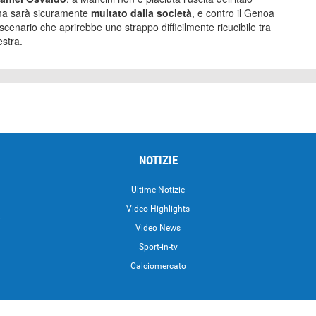
oma sarà sicuramente
multato dalla società
, e contro il Genoa
scenario che aprirebbe uno strappo difficilmente ricucibile tra
estra.
NOTIZIE
Ultime Notizie
Video Highlights
i
Video News
Sport-in-tv
Calciomercato