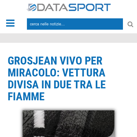
*/
GROSJEAN VIVO PER
MIRACOLO: VETTURA
DIVISA IN DUE TRA LE
FIAMME