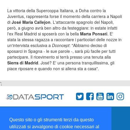
La vittoria della Supercoppa Italiana, a Doha contro la
Juventus, rappresenta forse il momento della carriera a Napoli
di
José Maria Callejon
. L'attaccante spagnolo del Napoli,
però, a giugno avrà ben altro da festeggiare: in estate infatti
l'ex Real Madrid si sposerà con la bella
Marta Ponsati
. E'
stata la stessa ragazza a raccontare i particolari delle nozze in
un'intervista esclusiva a
Dconcept
: "Abbiamo deciso di
sposarci in Spagna - le sue parole -, sarà più facile per tutti
partecipare. Il ricevimento si terrà presso una tenuta alla
Sierra di Madrid
. José? E' una persona tranquillissima, gli
piace riposare e quando non si allena sta a casa".
';
Termini e condizioni
Chi siamo
Network
Questo sito o gli strumenti terzi da questo
Collabora con noi
utilizzati si avvalgono di cookie necessari al