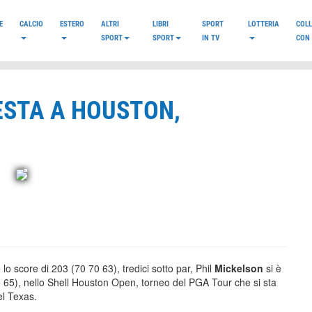
E
CALCIO
ESTERO
ALTRI
LIBRI
SPORT
LOTTERIA
COL
SPORT
SPORT
IN TV
CON 
ESTA A HOUSTON,
lo score di 203 (70 70 63), tredici sotto par, Phil
Mickelson
si è
 65), nello Shell Houston Open, torneo del PGA Tour che si sta
el Texas.