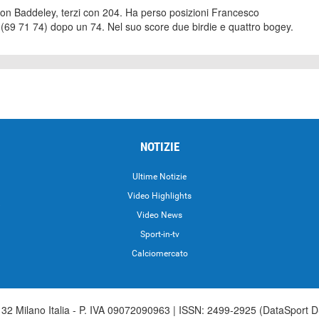
aron Baddeley, terzi con 204. Ha perso posizioni Francesco
(69 71 74) dopo un 74. Nel suo score due birdie e quattro bogey.
NOTIZIE
Ultime Notizie
Video Highlights
i
Video News
Sport-in-tv
Calciomercato
2 Milano Italia - P. IVA 09072090963 | ISSN: 2499-2925 (DataSport D