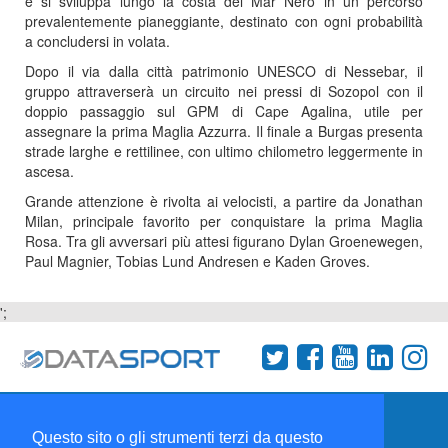
e si sviluppa lungo la costa del Mar Nero in un percorso
prevalentemente pianeggiante, destinato con ogni probabilità
a concludersi in volata.
Dopo il via dalla città patrimonio UNESCO di Nessebar, il
gruppo attraverserà un circuito nei pressi di Sozopol con il
doppio passaggio sul GPM di Cape Agalina, utile per
assegnare la prima Maglia Azzurra. Il finale a Burgas presenta
strade larghe e rettilinee, con ultimo chilometro leggermente in
ascesa.
Grande attenzione è rivolta ai velocisti, a partire da Jonathan
Milan, principale favorito per conquistare la prima Maglia
Rosa. Tra gli avversari più attesi figurano Dylan Groenewegen,
Paul Magnier, Tobias Lund Andresen e Kaden Groves.
';
Termini e condizioni
Chi siamo
Network
Questo sito o gli strumenti terzi da questo