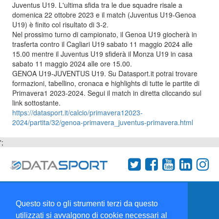
Juventus U19. L'ultima sfida tra le due squadre risale a
domenica 22 ottobre 2023 e il match (Juventus U19-Genoa
U19) è finito col risultato di 3-2.
Nel prossimo turno di campionato, il Genoa U19 giocherà in
trasferta contro il Cagliari U19 sabato 11 maggio 2024 alle
15.00 mentre il Juventus U19 sfiderà il Monza U19 in casa
sabato 11 maggio 2024 alle ore 15.00.
GENOA U19-JUVENTUS U19
. Su Datasport.it potrai trovare
formazioni, tabellino, cronaca e highlights di tutte le partite di
Primavera1 2023-2024. Segui il match in diretta cliccando sul
link sottostante.
https://datasport.it/calcio/primavera12023-
2024/partita/32/genoa-primavera_juventus-primavera.html
';
Termini e condizioni
Chi siamo
Network
Questo sito o gli strumenti terzi da questo
Collabora con noi
utilizzati si avvalgono di cookie necessari al