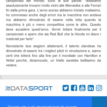
campionato del mondo. Ecco le sue parole: "dobbiamo
assolutamente trovarci molto vicini alle Mercedes e alle Ferrari
fin dalla prima gara. L'anno scorso abbiamo iniziato malissimo,
ho commesso anche degli errori ma la macchina non andava
ma abbiamo dimostrato di essere nella lotta quando la
macchina è più o meno compettiiva come le altre. Questo
deve accadere quest'anno. Vorrei lottare finalmente per il
campionato e spero che sia Red Bull che la Honda mi diano i
materiali per farlo".
Nonostante due stagioni altalenanti, il talento olandese ha
dimostrato di essere tra i migliori piloti in circolazione e, siamo
certi che lotterà fino alla fine per il mondiale con Hamilton e
Vettel perchè, diciamocelo, un triello sarebbe bellissimo da
vedere.
';
Termini e condizioni
Chi siamo
Network