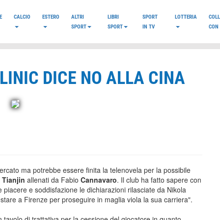
E
CALCIO
ESTERO
ALTRI
LIBRI
SPORT
LOTTERIA
COL
SPORT
SPORT
IN TV
CON 
LINIC DICE NO ALLA CINA
rcato ma potrebbe essere finita la telenovela per la possibile
l
Tianjin
allenati da Fabio
Cannavaro
. Il club ha fatto sapere con
piacere e soddisfazione le dichiarazioni rilasciate da Nikola
estare a Firenze per proseguire in maglia viola la sua carriera".
tavolo di trattativa per la cessione del giocatore in quanto