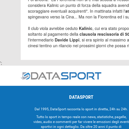
considera Kalinic un punto di forza della squadra avend
scoraggiare eventuali acquirenti". In mattinata infatti l'
a
spingevano verso la Cina... Ma non la Fiorentina ed i suoi
Il club viola avrebbe ceduto
Kalinic
, cui era stato prop
soltanto al pagamento della
clausola rescissoria di 50
l'intermediario
Davide Lippi
, si era spinto al massimo 
cinesi tentino un rilancio nei prossimi giorni che possa ri
';
DATASPORT
Dal 1995, DataSport racconta lo sport in diretta, 24h su 24h.
Tutto lo sport in tempo reale con news, statistiche, pagelle,
video, audio e commenti per far vivere le emozioni degli event
sportivi in ogni dettaglio. Da oltre 20 anni il punto di