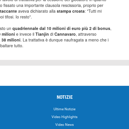
o fissato una importante clausola rescissoria, proprio per
ttaccante
aveva dichiarato alla
stampa croata
: "Tutti mi
 tifosi. Io resto".
osto un
quadriennale dal 10 milioni di euro più 2 di bonus
,
 milioni
e invece il
Tianjin
di
Cannavaro
, attraverso
a
38 milioni
. La trattativa è dunque naufragata a meno che i
baltare tutto.
NOTIZIE
Ultime Notizie
Video Highlights
i
Video News