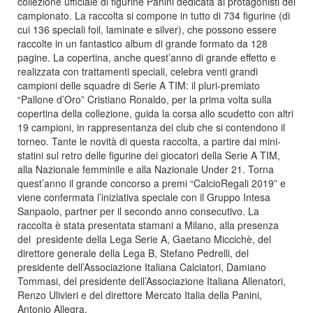
collezione ufficiale di figurine Panini dedicata ai protagonisti del
campionato. La raccolta si compone in tutto di 734 figurine (di
cui 136 speciali foil, laminate e silver), che possono essere
raccolte in un fantastico album di grande formato da 128
pagine. La copertina, anche quest’anno di grande effetto e
realizzata con trattamenti speciali, celebra venti grandi
campioni delle squadre di Serie A TIM: il pluri-premiato
“Pallone d’Oro” Cristiano Ronaldo, per la prima volta sulla
copertina della collezione, guida la corsa allo scudetto con altri
19 campioni, in rappresentanza dei club che si contendono il
torneo. Tante le novità di questa raccolta, a partire dai mini-
statini sul retro delle figurine dei giocatori della Serie A TIM,
alla Nazionale femminile e alla Nazionale Under 21. Torna
quest’anno il grande concorso a premi “CalcioRegali 2019” e
viene confermata l’iniziativa speciale con il Gruppo Intesa
Sanpaolo, partner per il secondo anno consecutivo. La
raccolta è stata presentata stamani a Milano, alla presenza
del presidente della Lega Serie A, Gaetano Miccichè, del
direttore generale della Lega B, Stefano Pedrelli, del
presidente dell’Associazione Italiana Calciatori, Damiano
Tommasi, del presidente dell’Associazione Italiana Allenatori,
Renzo Ulivieri e del direttore Mercato Italia della Panini,
Antonio Allegra.