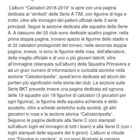
L’album “Calciatori 2018-2019” si apre con una pagina
dedicata ai “simboli” della Serie A TIM, con figurine di logo e
trofei, oltre alle immagini dei palloni ufficiali delle 3 serie
principali. Segue la sezione dedicata alle squadre della Serie
A. A ciascuno dei 20 club sono dedicate quattro pagine: nella
prima doppia pagina, trovano spazio le figurine dello stadio e
di 22 calciatori protagonisti del torneo; nella seconda doppia
pagina, invece, vi sono le figurine della rosa, dell’allenatore,
della maglia ufficiale e di uno o più giovani talenti, oltre
all’immagine (stampata sull’album) della Squadra Primavera e
ad un gran numero di informazioni e curiosità storiche nella
sezione “Calciatoripedia”, quest’anno dedicata ad alcuni dei
portieri più significativi nella storia dei club. La sezione sulla
Serie BKT prevede invece una pagina dedicata ad ognuna
delle 19 squadre con 18 figurine di calciatori (3 giocatori per
ogni figurina), la figurina della squadra schierata e dello
scudetto, oltre a schede sintetiche sulla società, gli altri
giocatori in rosa e la sezione storica “Calciatoripedia”.
Seguono le pagine dedicate alla Serie C (con stampati
sull’album loghi ed immagini di tutti i team) e alla Serie D (con i
loghi stampati delle squadre dei 9 gironi). L’album si chiude
con “Figurine in carriera”, in cui sono illustrate le carriere