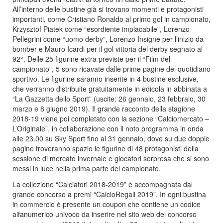
All’interno delle bustine già si trovano momenti e protagonisti
importanti, come Cristiano Ronaldo al primo gol in campionato,
Krzysztof Piatek come “esordiente implacabile”, Lorenzo
Pellegrini come “uomo derby”, Lorenzo Insigne per l’inizio da
bomber e Mauro Icardi per il gol vittoria del derby segnato al
92°. Delle 25 figurine extra previste per il “Film del
campionato”, 5 sono ricavate dalle prime pagine del quotidiano
sportivo. Le figurine saranno inserite in 4 bustine esclusive,
che verranno distribuite gratuitamente in edicola in abbinata a
“La Gazzetta dello Sport” (uscite: 26 gennaio, 23 febbraio, 30
marzo e 8 giugno 2019). Il grande racconto della stagione
2018-19 viene poi completato con la sezione “Calciomercato –
L’Originale”, in collaborazione con il noto programma in onda
alle 23.00 su Sky Sport fino al 31 gennaio, dove su due doppie
pagine troveranno spazio le figurine di 48 protagonisti della
sessione di mercato invernale e giocatori sorpresa che si sono
messi in luce nella prima parte del campionato.
La collezione “Calciatori 2018-2019” è accompagnata dal
grande concorso a premi “CalcioRegali 2019”. In ogni bustina
in commercio è presente un coupon che contiene un codice
alfanumerico univoco da inserire nel sito web del concorso