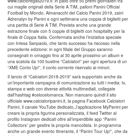
www.calcioregali2019.it: in palio oltre 50 premi giornalieri tra
cui maglie originali della Serie A TIM, palloni Panini Official
Football by Mondo, Almanacchi del Calcio Panini 2019, zaini
Adrenalyn by Panini e ogni settimana una coppia di biglietti per
una partita di Serie A TIM. Prevista anche una grande
estrazione finale con 5 coppie di biglietti con hospitality per la
finale di Coppa Italia. Confermata anche l’iniziativa speciale
con Intesa Sanpaolo, che tanto successo ha riscosso nella
precedente edizione: in ogni filiale del Gruppo saranno
consegnati in omaggio fino al 30 aprile prossimo un album e
una scatola da 100 bustine “Calciatori” per ogni apertura di un
“XME Conto Up!”, il conto corrente riservato ai minori.
Il lancio di “Calciatori 2018-2019” sarà supportato anche da
un’importante campagna di comunicazione su tutti i media: tv,
stampa e web con diverse attività multimediali, collegate
dall’hashtag #celocelomanca. Non mancano quindi il sito
ufficiale www.calciatoripanini.it, la pagina Facebook Calciatori
Panini, il canale YouTube dedicato,,l’applicazione MyPanini per
creare la propria figurina personalizzata, il feed Twitter al
profilo Instagram dedicati oltre all’imperdibile app “Panini
Collectors” per gestire la propria mancolista. In programma
anche un grande evento itinerante, il “Panini Tour Up!”, che da