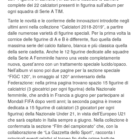
complete dei 22 calciatori presenti in figurina sull’album per
ogni squadra di Serie A TIM.
Tante le novità e le conferme delle innovazioni introdotte negli
ultimi anni nella collezione “Calciatori 2018-2019”, a partire
dalle numerose varietà di figurine speciali. Per la prima volta la
cornice delle figurine di A e B è differente, fluo quella della
massima serie del calcio italiano, bianca e più classica quella
della serie cadetta. Anche le 12 figurine dedicate alle squadre
della Serie A Femminile hanno una veste completamente
nuova, quest’anno con un trattamento speciale lucido/opaco.
Nell’album vi sono poi due pagine per la sezione speciale
“FIGC 120”, in omaggio al 120° anniversario della
Federazione: nella prima pagina trovano spazio 15 figurine di
calciatrici (3 giocatrici per ogni figurina) della Nazionale
femminile, che andrà in Francia a giugno per partecipare ai
Mondali FIFA dopo venti anni; la seconda pagina è invece
dedicata a 15 figurine di calciatori (3 giocatori per ogni
figurina) della Nazionale Under 21, in vista dell’Europeo U21
che sarà ospitato in Italia sempre a giugno. Nella collezione è
confermata la sezione “Film del campionato” che, con la
collaborazione de “La Gazzetta dello Sport”, racconta i
principali eventi relativi al torneo fin dalle prime battute.