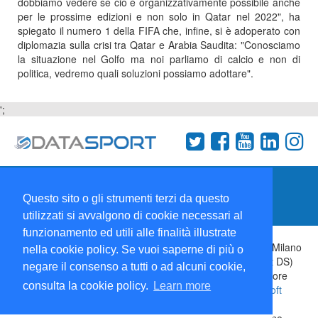
dobbiamo vedere se ciò è organizzativamente possibile anche
per le prossime edizioni e non solo in Qatar nel 2022", ha
spiegato il numero 1 della FIFA che, infine, si è adoperato con
diplomazia sulla crisi tra Qatar e Arabia Saudita: "Conosciamo
la situazione nel Golfo ma noi parliamo di calcio e non di
politica, vedremo quali soluzioni possiamo adottare".
';
Termini e condizioni
Chi siamo
Network
Questo sito o gli strumenti terzi da questo
Collabora con noi
utilizzati si avvalgono di cookie necessari al
funzionamento ed utili alle finalità illustrate
Copyright 1995-2026 ©
Wise Srl
Via Palmanova 8 20132 Milano
nella cookie policy. Se vuoi saperne di più o
Italia - P. IVA 09072090963 | ISSN: 2499-2925 (DataSport DS)
negare il consenso a tutti o ad alcuni cookie,
Informazioni e richieste di pubblicità:
Commerciale
| Direttore
consulta la cookie policy.
Learn more
Responsabile:
Sergio Angelo Chiesa
| Developed By:
P-Soft
Testata registrata presso il Tribunale di Milano: DataSport